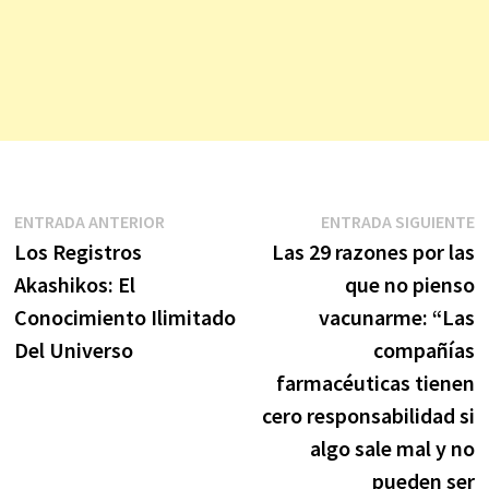
Navegación
Entrada
E
ENTRADA ANTERIOR
ENTRADA SIGUIENTE
anterior:
s
Los Registros
Las 29 razones por las
de
Akashikos: El
que no pienso
entradas
Conocimiento Ilimitado
vacunarme: “Las
Del Universo
compañías
farmacéuticas tienen
cero responsabilidad si
algo sale mal y no
pueden ser