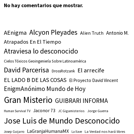
No hay comentarios que mostrar.
Alcyon Pleyades
AEnigma
Antonio M.
Alien Truth
Atrapados En El Tiempo
Atraviesa lo desconocido
Cielos Tóxicos Geoingeniería Sobre Latinoamérica
David Parcerisa
El arrecife
DrossRotzank
EL LADO B DE LAS COSAS
El Proyecto David Vincent
EnigmAnónimo Mundo de Hoy
Gran Misterio
GUIBRARI INFORMA
Jaconor 73
JC Gigamisterios
Jorge Guerra
Human Survival TV
Jose Luis de Mundo Desconocido
LaGranjaHumanaMX
La Verdad nos hará libres
Josep Guijarro
La llave