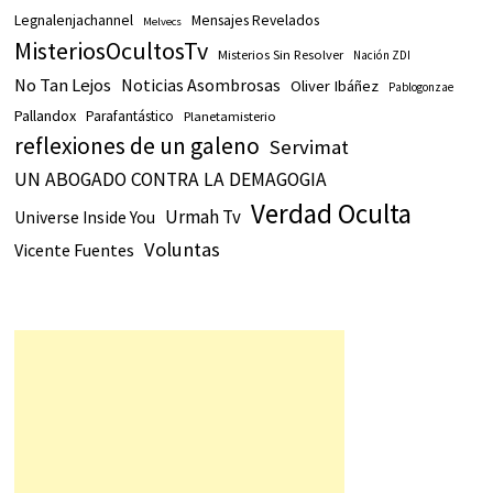
Legnalenjachannel
Mensajes Revelados
Melvecs
MisteriosOcultosTv
Misterios Sin Resolver
Nación ZDI
No Tan Lejos
Noticias Asombrosas
Oliver Ibáñez
Pablogonzae
Pallandox
Parafantástico
Planetamisterio
reflexiones de un galeno
Servimat
UN ABOGADO CONTRA LA DEMAGOGIA
Verdad Oculta
Urmah Tv
Universe Inside You
Voluntas
Vicente Fuentes