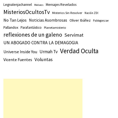
Legnalenjachannel
Mensajes Revelados
Melvecs
MisteriosOcultosTv
Misterios Sin Resolver
Nación ZDI
No Tan Lejos
Noticias Asombrosas
Oliver Ibáñez
Pablogonzae
Pallandox
Parafantástico
Planetamisterio
reflexiones de un galeno
Servimat
UN ABOGADO CONTRA LA DEMAGOGIA
Verdad Oculta
Urmah Tv
Universe Inside You
Voluntas
Vicente Fuentes