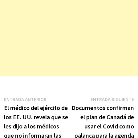
Navegación
Entrada
E
ENTRADA ANTERIOR
ENTRADA SIGUIENTE
anterior:
s
El médico del ejército de
Documentos confirman
de
los EE. UU. revela que se
el plan de Canadá de
entradas
les dijo a los médicos
usar el Covid como
que no informaran las
palanca para la agenda