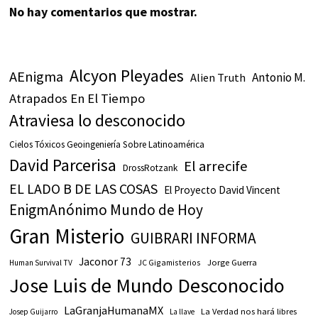
No hay comentarios que mostrar.
Alcyon Pleyades
AEnigma
Antonio M.
Alien Truth
Atrapados En El Tiempo
Atraviesa lo desconocido
Cielos Tóxicos Geoingeniería Sobre Latinoamérica
David Parcerisa
El arrecife
DrossRotzank
EL LADO B DE LAS COSAS
El Proyecto David Vincent
EnigmAnónimo Mundo de Hoy
Gran Misterio
GUIBRARI INFORMA
Jaconor 73
JC Gigamisterios
Jorge Guerra
Human Survival TV
Jose Luis de Mundo Desconocido
LaGranjaHumanaMX
La Verdad nos hará libres
Josep Guijarro
La llave