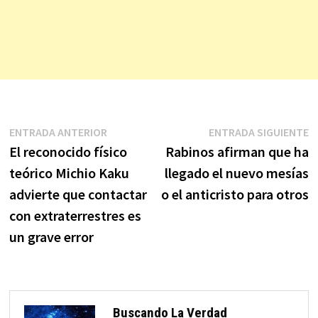
Navegación
Entrada
E
ENTRADA ANTERIOR
ENTRADA SIGUIENTE
anterior:
s
El reconocido físico
Rabinos afirman que ha
de
teórico Michio Kaku
llegado el nuevo mesías
entradas
advierte que contactar
o el anticristo para otros
con extraterrestres es
un grave error
Buscando La Verdad