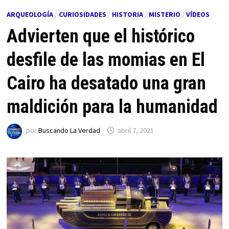
ARQUEOLOGÍA
/
CURIOSIDADES
/
HISTORIA
/
MISTERIO
/
VÍDEOS
Advierten que el histórico
desfile de las momias en El
Cairo ha desatado una gran
maldición para la humanidad
por
Buscando La Verdad
abril 7, 2021