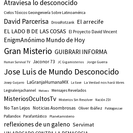
Atraviesa lo desconocido
Cielos Tóxicos Geoingeniería Sobre Latinoamérica
David Parcerisa
El arrecife
DrossRotzank
EL LADO B DE LAS COSAS
El Proyecto David Vincent
EnigmAnónimo Mundo de Hoy
Gran Misterio
GUIBRARI INFORMA
Jaconor 73
JC Gigamisterios
Jorge Guerra
Human Survival TV
Jose Luis de Mundo Desconocido
LaGranjaHumanaMX
La Verdad nos hará libres
Josep Guijarro
La llave
Legnalenjachannel
Mensajes Revelados
Melvecs
MisteriosOcultosTv
Misterios Sin Resolver
Nación ZDI
No Tan Lejos
Noticias Asombrosas
Oliver Ibáñez
Pablogonzae
Pallandox
Parafantástico
Planetamisterio
reflexiones de un galeno
Servimat