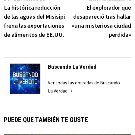
Navegación
anterior:
s
La histórica reducción
El explorador que
de
de las aguas del Misisipi
desapareció tras hallar
entradas
frena las exportaciones
«una misteriosa ciudad
de alimentos de EE.UU.
perdida»
Buscando La Verdad
Ver todas las entradas de Buscando
La Verdad →
PUEDE QUE TAMBIÉN TE GUSTE