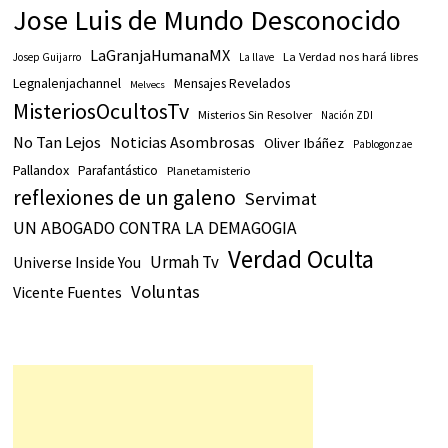
Jose Luis de Mundo Desconocido
LaGranjaHumanaMX
La Verdad nos hará libres
Josep Guijarro
La llave
Legnalenjachannel
Mensajes Revelados
Melvecs
MisteriosOcultosTv
Misterios Sin Resolver
Nación ZDI
No Tan Lejos
Noticias Asombrosas
Oliver Ibáñez
Pablogonzae
Pallandox
Parafantástico
Planetamisterio
reflexiones de un galeno
Servimat
UN ABOGADO CONTRA LA DEMAGOGIA
Verdad Oculta
Urmah Tv
Universe Inside You
Voluntas
Vicente Fuentes