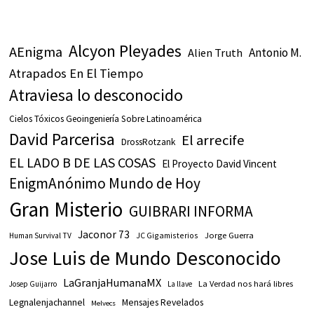
Alcyon Pleyades
AEnigma
Antonio M.
Alien Truth
Atrapados En El Tiempo
Atraviesa lo desconocido
Cielos Tóxicos Geoingeniería Sobre Latinoamérica
David Parcerisa
El arrecife
DrossRotzank
EL LADO B DE LAS COSAS
El Proyecto David Vincent
EnigmAnónimo Mundo de Hoy
Gran Misterio
GUIBRARI INFORMA
Jaconor 73
JC Gigamisterios
Jorge Guerra
Human Survival TV
Jose Luis de Mundo Desconocido
LaGranjaHumanaMX
La Verdad nos hará libres
Josep Guijarro
La llave
Legnalenjachannel
Mensajes Revelados
Melvecs