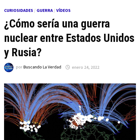
CURIOSIDADES
/
GUERRA
/
VÍDEOS
​¿Cómo sería una guerra
nuclear entre Estados Unidos
y Rusia?
por
Buscando La Verdad
enero 24, 2022