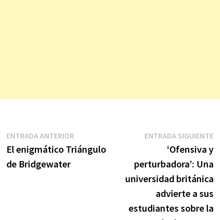
Navegación
Entrada
E
ENTRADA ANTERIOR
ENTRADA SIGUIENTE
anterior:
s
El enigmático Triángulo
‘Ofensiva y
de
de Bridgewater
perturbadora’: Una
entradas
universidad británica
advierte a sus
estudiantes sobre la