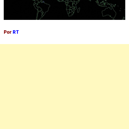
Por
RT