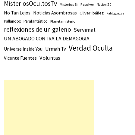
MisteriosOcultosTv
Misterios Sin Resolver
Nación ZDI
No Tan Lejos
Noticias Asombrosas
Oliver Ibáñez
Pablogonzae
Pallandox
Parafantástico
Planetamisterio
reflexiones de un galeno
Servimat
UN ABOGADO CONTRA LA DEMAGOGIA
Verdad Oculta
Urmah Tv
Universe Inside You
Voluntas
Vicente Fuentes