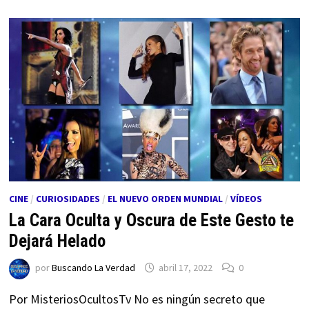
CINE
/
CURIOSIDADES
/
EL NUEVO ORDEN MUNDIAL
/
VÍDEOS
La Cara Oculta y Oscura de Este Gesto te
Dejará Helado
por
Buscando La Verdad
abril 17, 2022
0
Por MisteriosOcultosTv No es ningún secreto que