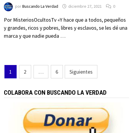
por
Buscando La Verdad
diciembre 27, 2021
0
Por MisteriosOcultosTv «Y hace que a todos, pequeños
y grandes, ricos y pobres, libres y esclavos, se les dé una
marca y que nadie pueda …
Paginación
1
2
…
6
Siguientes
de
entradas
COLABORA CON BUSCANDO LA VERDAD