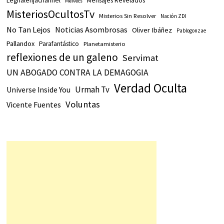
Legnalenjachannel
Mensajes Revelados
Melvecs
MisteriosOcultosTv
Misterios Sin Resolver
Nación ZDI
No Tan Lejos
Noticias Asombrosas
Oliver Ibáñez
Pablogonzae
Pallandox
Parafantástico
Planetamisterio
reflexiones de un galeno
Servimat
UN ABOGADO CONTRA LA DEMAGOGIA
Verdad Oculta
Urmah Tv
Universe Inside You
Voluntas
Vicente Fuentes