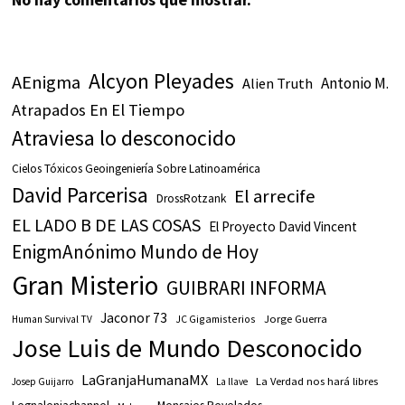
Alcyon Pleyades
AEnigma
Antonio M.
Alien Truth
Atrapados En El Tiempo
Atraviesa lo desconocido
Cielos Tóxicos Geoingeniería Sobre Latinoamérica
David Parcerisa
El arrecife
DrossRotzank
EL LADO B DE LAS COSAS
El Proyecto David Vincent
EnigmAnónimo Mundo de Hoy
Gran Misterio
GUIBRARI INFORMA
Jaconor 73
JC Gigamisterios
Jorge Guerra
Human Survival TV
Jose Luis de Mundo Desconocido
LaGranjaHumanaMX
La Verdad nos hará libres
Josep Guijarro
La llave