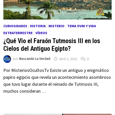
CURIOSIDADES
/
HISTORIA
/
MISTERIO
/
TEMA OVNI Y VIDA
EXTRATERRESTRE
/
VÍDEOS
¿Qué Vio el Faraón Tutmosis III en los
Cielos del Antiguo Egipto?
por
Buscando La Verdad
abril 2, 2022
0
Por MisteriosOcultosTv Existe un antiguo y enigmático
papiro egipcio que revela un acontecimiento asombroso
que tuvo lugar durante el reinado de Tutmosis III,
muchos consideran …