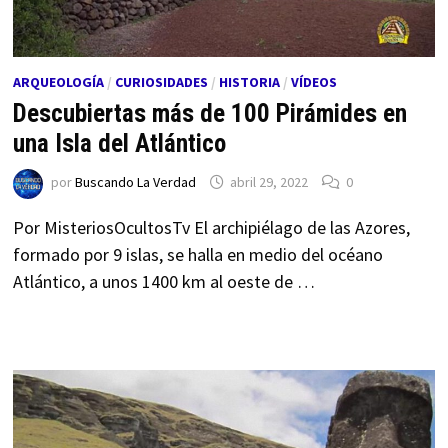
ARQUEOLOGÍA
/
CURIOSIDADES
/
HISTORIA
/
VÍDEOS
Descubiertas más de 100 Pirámides en
una Isla del Atlántico
por
Buscando La Verdad
abril 29, 2022
0
Por MisteriosOcultosTv El archipiélago de las Azores,
formado por 9 islas, se halla en medio del océano
Atlántico, a unos 1400 km al oeste de …