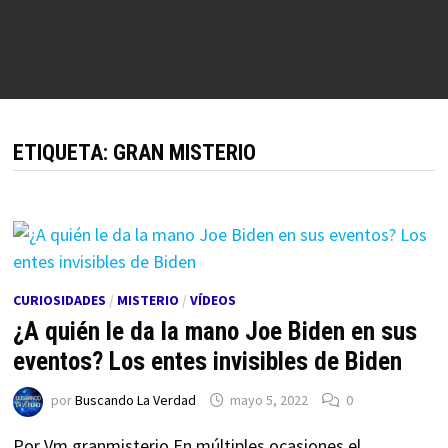
ETIQUETA:
GRAN MISTERIO
CURIOSIDADES
/
MISTERIO
/
VÍDEOS
¿A quién le da la mano Joe Biden en sus
eventos? Los entes invisibles de Biden
por
Buscando La Verdad
mayo 5, 2022
0
Por Vm granmisterio En múltiples ocasiones el