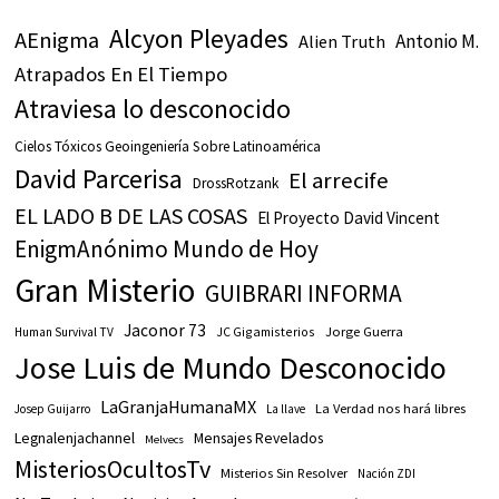
Alcyon Pleyades
AEnigma
Antonio M.
Alien Truth
Atrapados En El Tiempo
Atraviesa lo desconocido
Cielos Tóxicos Geoingeniería Sobre Latinoamérica
David Parcerisa
El arrecife
DrossRotzank
EL LADO B DE LAS COSAS
El Proyecto David Vincent
EnigmAnónimo Mundo de Hoy
Gran Misterio
GUIBRARI INFORMA
Jaconor 73
JC Gigamisterios
Jorge Guerra
Human Survival TV
Jose Luis de Mundo Desconocido
LaGranjaHumanaMX
La Verdad nos hará libres
Josep Guijarro
La llave
Legnalenjachannel
Mensajes Revelados
Melvecs
MisteriosOcultosTv
Misterios Sin Resolver
Nación ZDI