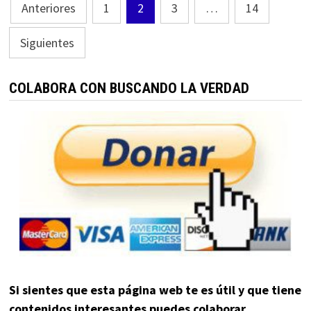
Paginación
Anteriores
1
2
3
…
14
de
Siguientes
entradas
COLABORA CON BUSCANDO LA VERDAD
Si sientes que esta página web te es útil y que tiene
contenidos interesantes puedes colaborar