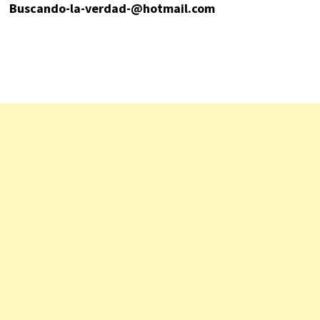
Buscando-la-verdad-@hotmail.com