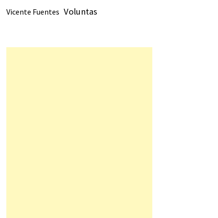
Voluntas
Vicente Fuentes