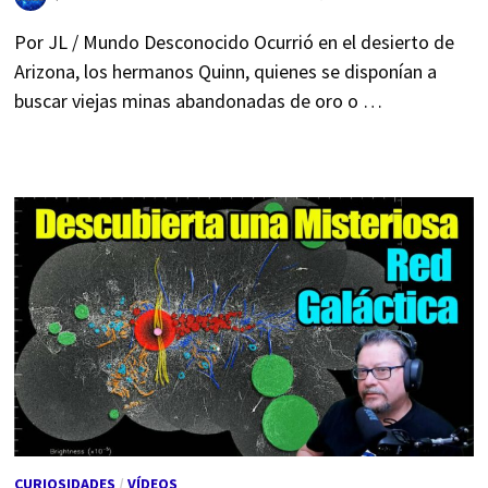
Por JL / Mundo Desconocido Ocurrió en el desierto de
Arizona, los hermanos Quinn, quienes se disponían a
buscar viejas minas abandonadas de oro o …
CURIOSIDADES
/
VÍDEOS