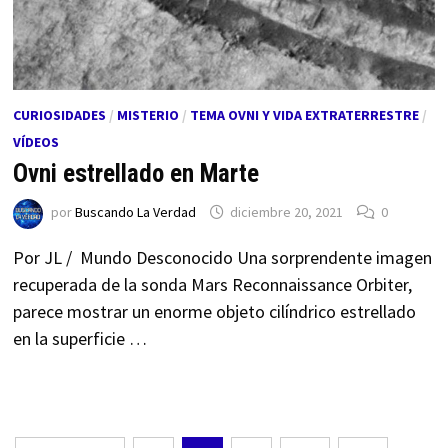
CURIOSIDADES
/
MISTERIO
/
TEMA OVNI Y VIDA EXTRATERRESTRE
/
VÍDEOS
Ovni estrellado en Marte
por
Buscando La Verdad
diciembre 20, 2021
0
Por JL / Mundo Desconocido Una sorprendente imagen
recuperada de la sonda Mars Reconnaissance Orbiter,
parece mostrar un enorme objeto cilíndrico estrellado
en la superficie …