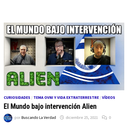
CURIOSIDADES
/
TEMA OVNI Y VIDA EXTRATERRESTRE
/
VÍDEOS
El Mundo bajo intervención Alien
por
Buscando La Verdad
diciembre 25, 2021
0