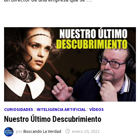
CURIOSIDADES
/
INTELIGENCIA ARTIFICIAL
/
VÍDEOS
Nuestro Último Descubrimiento
por
Buscando La Verdad
enero 10, 2022