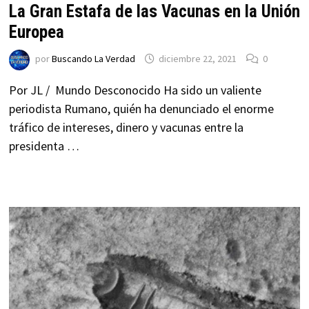
La Gran Estafa de las Vacunas en la Unión
Europea
por
Buscando La Verdad
diciembre 22, 2021
0
Por JL / Mundo Desconocido Ha sido un valiente
periodista Rumano, quién ha denunciado el enorme
tráfico de intereses, dinero y vacunas entre la
presidenta …