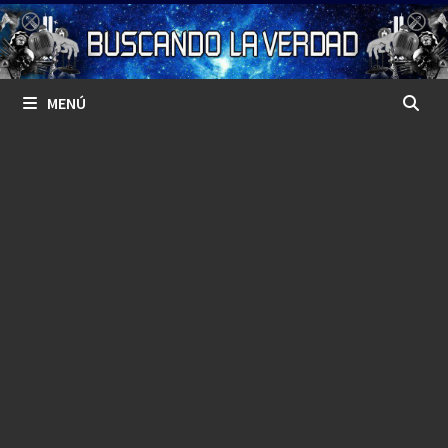
Saltar
al
contenido
MENÚ