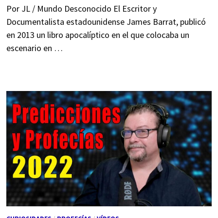
Por JL / Mundo Desconocido El Escritor y
Documentalista estadounidense James Barrat, publicó
en 2013 un libro apocalíptico en el que colocaba un
escenario en …