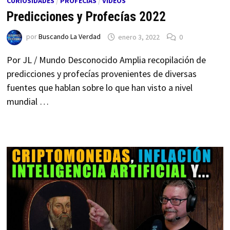
CURIOSIDADES
/
PROFECÍAS
/
VÍDEOS
Predicciones y Profecías 2022
por
Buscando La Verdad
enero 3, 2022
0
Por JL / Mundo Desconocido Amplia recopilación de
predicciones y profecías provenientes de diversas
fuentes que hablan sobre lo que han visto a nivel
mundial …