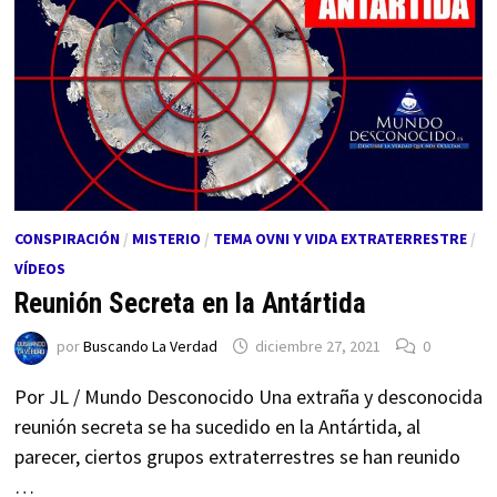
CONSPIRACIÓN
/
MISTERIO
/
TEMA OVNI Y VIDA EXTRATERRESTRE
/
VÍDEOS
Reunión Secreta en la Antártida
por
Buscando La Verdad
diciembre 27, 2021
0
Por JL / Mundo Desconocido Una extraña y desconocida
reunión secreta se ha sucedido en la Antártida, al
parecer, ciertos grupos extraterrestres se han reunido
…