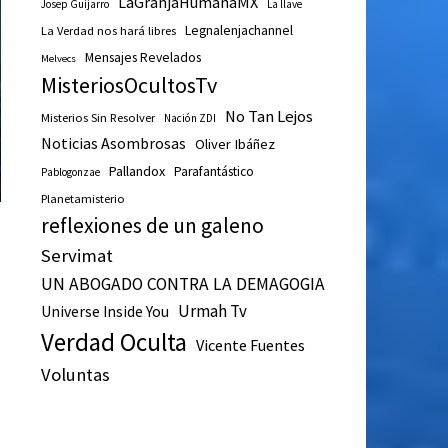
LaGranjaHumanaMX
Josep Guijarro
La llave
Legnalenjachannel
La Verdad nos hará libres
Mensajes Revelados
Melvecs
MisteriosOcultosTv
No Tan Lejos
Misterios Sin Resolver
Nación ZDI
Noticias Asombrosas
Oliver Ibáñez
Pallandox
Parafantástico
Pablogonzae
Planetamisterio
reflexiones de un galeno
Servimat
UN ABOGADO CONTRA LA DEMAGOGIA
Urmah Tv
Universe Inside You
Verdad Oculta
Vicente Fuentes
Voluntas