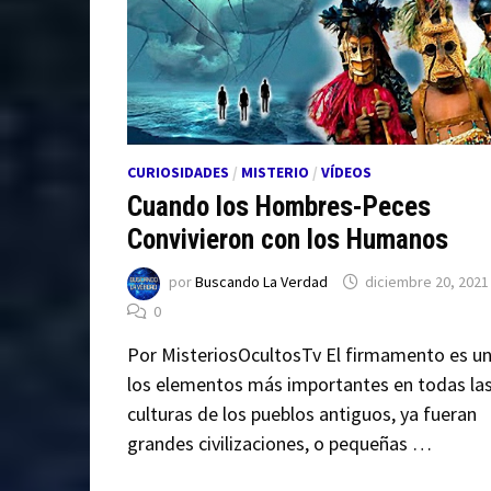
CURIOSIDADES
/
MISTERIO
/
VÍDEOS
Cuando los Hombres-Peces
Convivieron con los Humanos
por
Buscando La Verdad
diciembre 20, 2021
0
Por MisteriosOcultosTv El firmamento es u
los elementos más importantes en todas la
culturas de los pueblos antiguos, ya fueran
grandes civilizaciones, o pequeñas …