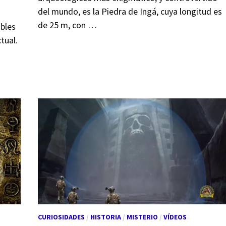
del mundo, es la Piedra de Ingá, cuya longitud es
de 25 m, con …
ibles
tual.
CURIOSIDADES
/
HISTORIA
/
MISTERIO
/
VÍDEOS