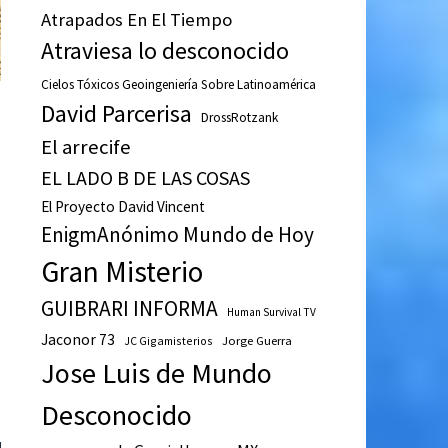
Atrapados En El Tiempo
Atraviesa lo desconocido
Cielos Tóxicos Geoingeniería Sobre Latinoamérica
David Parcerisa
DrossRotzank
El arrecife
EL LADO B DE LAS COSAS
El Proyecto David Vincent
EnigmAnónimo Mundo de Hoy
Gran Misterio
GUIBRARI INFORMA
Human Survival TV
Jaconor 73
JC Gigamisterios
Jorge Guerra
Jose Luis de Mundo
Desconocido