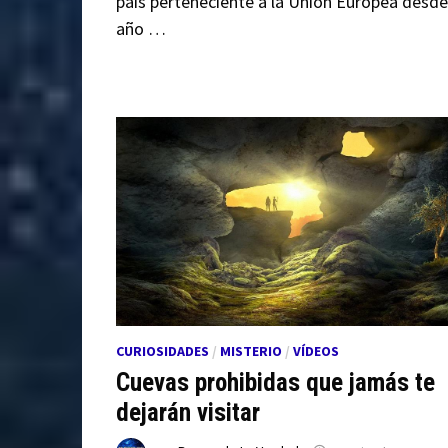
país perteneciente a la Unión Europea desde
año …
CURIOSIDADES
/
MISTERIO
/
VÍDEOS
Cuevas prohibidas que jamás te
dejarán visitar