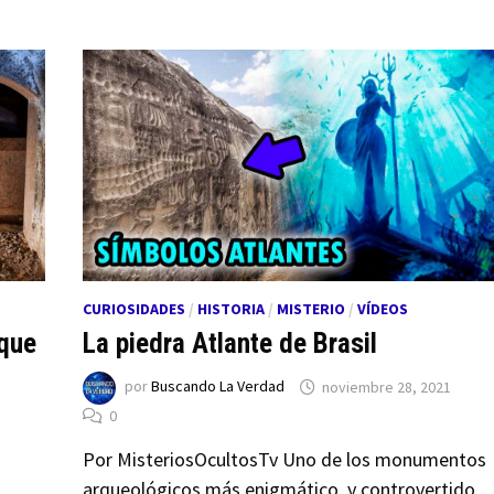
CURIOSIDADES
/
HISTORIA
/
MISTERIO
/
VÍDEOS
 que
La piedra Atlante de Brasil
por
Buscando La Verdad
noviembre 28, 2021
0
Por MisteriosOcultosTv Uno de los monumentos
arqueológicos más enigmático, y controvertido