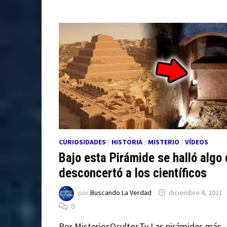
CURIOSIDADES
/
HISTORIA
/
MISTERIO
/
VÍDEOS
Bajo esta Pirámide se halló algo
desconcertó a los científicos
por
Buscando La Verdad
diciembre 4, 2021
0
Por MisteriosOcultosTv Las pirámides más