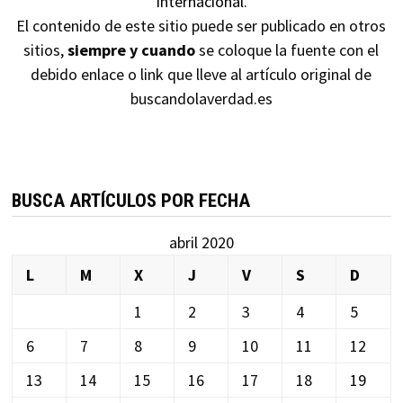
Internacional
.
El contenido de este sitio puede ser publicado en otros
sitios,
siempre y cuando
se coloque la fuente con el
debido enlace o link que lleve al artículo original de
buscandolaverdad.es
BUSCA ARTÍCULOS POR FECHA
abril 2020
L
M
X
J
V
S
D
1
2
3
4
5
6
7
8
9
10
11
12
13
14
15
16
17
18
19