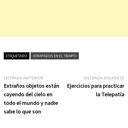
ETIQUETADO
ATRAPADOS EN EL TIEMPO
Navegación
Entrada
E
ENTRADA ANTERIOR
ENTRADA SIGUIENTE
anterior:
s
Extraños objetos están
Ejercicios para practicar
de
cayendo del cielo en
la Telepatía
entradas
todo el mundo y nadie
sabe lo que son