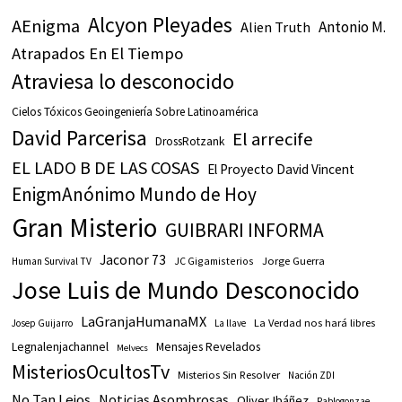
Alcyon Pleyades
AEnigma
Antonio M.
Alien Truth
Atrapados En El Tiempo
Atraviesa lo desconocido
Cielos Tóxicos Geoingeniería Sobre Latinoamérica
David Parcerisa
El arrecife
DrossRotzank
EL LADO B DE LAS COSAS
El Proyecto David Vincent
EnigmAnónimo Mundo de Hoy
Gran Misterio
GUIBRARI INFORMA
Jaconor 73
JC Gigamisterios
Jorge Guerra
Human Survival TV
Jose Luis de Mundo Desconocido
LaGranjaHumanaMX
La Verdad nos hará libres
Josep Guijarro
La llave
Legnalenjachannel
Mensajes Revelados
Melvecs
MisteriosOcultosTv
Misterios Sin Resolver
Nación ZDI
No Tan Lejos
Noticias Asombrosas
Oliver Ibáñez
Pablogonzae