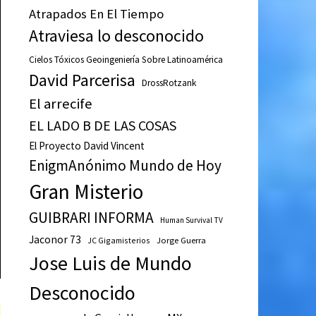
Atrapados En El Tiempo
Atraviesa lo desconocido
Cielos Tóxicos Geoingeniería Sobre Latinoamérica
David Parcerisa
DrossRotzank
El arrecife
EL LADO B DE LAS COSAS
El Proyecto David Vincent
EnigmAnónimo Mundo de Hoy
Gran Misterio
GUIBRARI INFORMA
Human Survival TV
Jaconor 73
JC Gigamisterios
Jorge Guerra
Jose Luis de Mundo
Desconocido