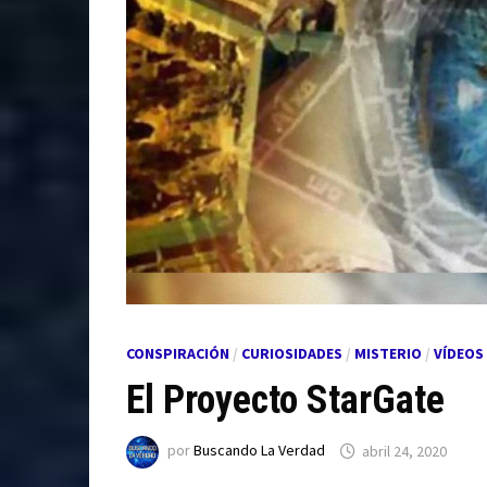
CONSPIRACIÓN
/
CURIOSIDADES
/
MISTERIO
/
VÍDEOS
El Proyecto StarGate
por
Buscando La Verdad
abril 24, 2020