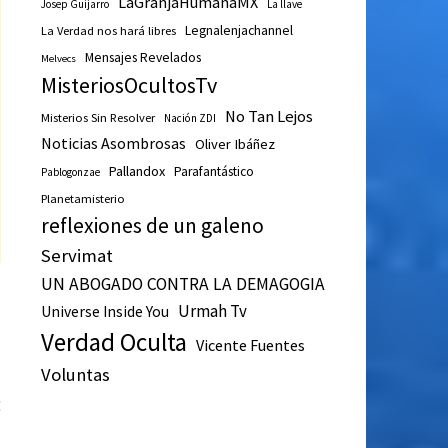
LaGranjaHumanaMX
Josep Guijarro
La llave
Legnalenjachannel
La Verdad nos hará libres
Mensajes Revelados
Melvecs
MisteriosOcultosTv
No Tan Lejos
Misterios Sin Resolver
Nación ZDI
Noticias Asombrosas
Oliver Ibáñez
Pallandox
Parafantástico
Pablogonzae
Planetamisterio
reflexiones de un galeno
Servimat
UN ABOGADO CONTRA LA DEMAGOGIA
Urmah Tv
Universe Inside You
Verdad Oculta
Vicente Fuentes
Voluntas
Entrada
E
siguiente:
s