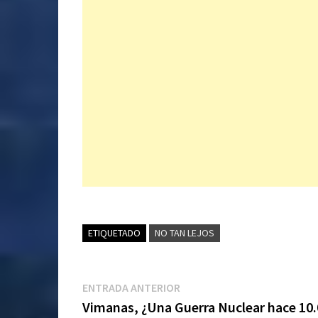
ETIQUETADO
NO TAN LEJOS
Navegación
Entrada
ENTRADA ANTERIOR
anterior:
Vimanas, ¿Una Guerra Nuclear hace 10
de