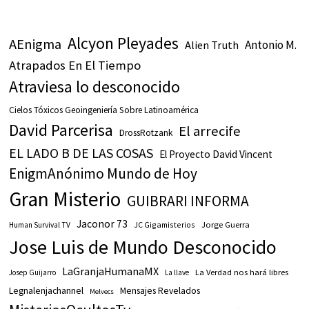
Alcyon Pleyades
AEnigma
Antonio M.
Alien Truth
Atrapados En El Tiempo
Atraviesa lo desconocido
Cielos Tóxicos Geoingeniería Sobre Latinoamérica
David Parcerisa
El arrecife
DrossRotzank
EL LADO B DE LAS COSAS
El Proyecto David Vincent
EnigmAnónimo Mundo de Hoy
Gran Misterio
GUIBRARI INFORMA
Jaconor 73
JC Gigamisterios
Jorge Guerra
Human Survival TV
Jose Luis de Mundo Desconocido
LaGranjaHumanaMX
La Verdad nos hará libres
Josep Guijarro
La llave
Legnalenjachannel
Mensajes Revelados
Melvecs