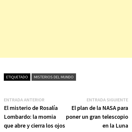
ETIQUETADO
MISTERIOS DEL MUNDO
Navegación
Entrada
E
ENTRADA ANTERIOR
ENTRADA SIGUIENTE
anterior:
s
El misterio de Rosalía
El plan de la NASA para
de
Lombardo: la momia
poner un gran telescopio
entradas
que abre y cierra los ojos
en la Luna