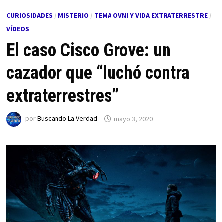
CURIOSIDADES
/
MISTERIO
/
TEMA OVNI Y VIDA EXTRATERRESTRE
/
VÍDEOS
El caso Cisco Grove: un
cazador que “luchó contra
extraterrestres”
por
Buscando La Verdad
mayo 3, 2020