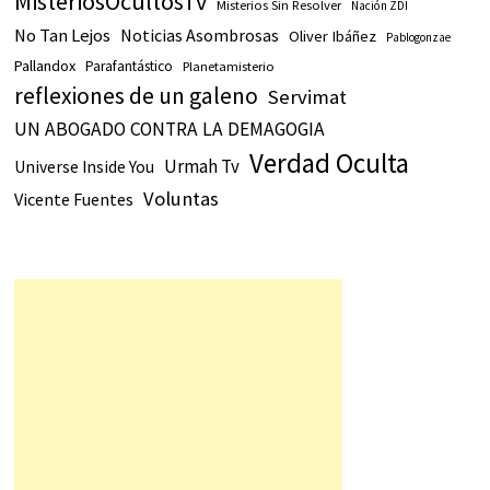
MisteriosOcultosTv
Misterios Sin Resolver
Nación ZDI
No Tan Lejos
Noticias Asombrosas
Oliver Ibáñez
Pablogonzae
Pallandox
Parafantástico
Planetamisterio
reflexiones de un galeno
Servimat
UN ABOGADO CONTRA LA DEMAGOGIA
Verdad Oculta
Urmah Tv
Universe Inside You
Voluntas
Vicente Fuentes