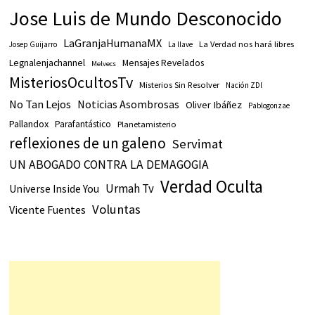
Jose Luis de Mundo Desconocido
LaGranjaHumanaMX
La Verdad nos hará libres
Josep Guijarro
La llave
Legnalenjachannel
Mensajes Revelados
Melvecs
MisteriosOcultosTv
Misterios Sin Resolver
Nación ZDI
No Tan Lejos
Noticias Asombrosas
Oliver Ibáñez
Pablogonzae
Pallandox
Parafantástico
Planetamisterio
reflexiones de un galeno
Servimat
UN ABOGADO CONTRA LA DEMAGOGIA
Verdad Oculta
Urmah Tv
Universe Inside You
Voluntas
Vicente Fuentes