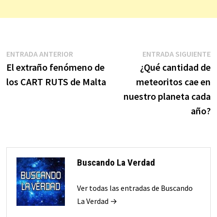
Navegación
Entrada
E
ENTRADA ANTERIOR
ENTRADA SIGUIENTE
anterior:
s
El extraño fenómeno de
¿Qué cantidad de
de
los CART RUTS de Malta
meteoritos cae en
entradas
nuestro planeta cada
año?
Buscando La Verdad
Ver todas las entradas de Buscando
La Verdad →