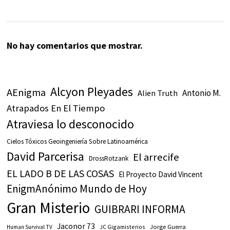
No hay comentarios que mostrar.
Alcyon Pleyades
AEnigma
Antonio M.
Alien Truth
Atrapados En El Tiempo
Atraviesa lo desconocido
Cielos Tóxicos Geoingeniería Sobre Latinoamérica
David Parcerisa
El arrecife
DrossRotzank
EL LADO B DE LAS COSAS
El Proyecto David Vincent
EnigmAnónimo Mundo de Hoy
Gran Misterio
GUIBRARI INFORMA
Jaconor 73
JC Gigamisterios
Jorge Guerra
Human Survival TV