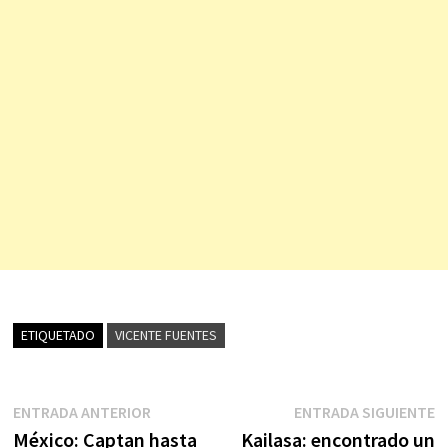
ETIQUETADO
VICENTE FUENTES
Navegación
Entrada
E
ENTRADA ANTERIOR
ENTRADA SIGUIENTE
anterior:
s
México: Captan hasta
Kailasa: encontrado un