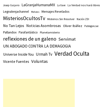
LaGranjaHumanaMX
La Verdad nos hará libres
Josep Guijarro
La llave
Legnalenjachannel
Mensajes Revelados
Melvecs
MisteriosOcultosTv
Misterios Sin Resolver
Nación ZDI
No Tan Lejos
Noticias Asombrosas
Oliver Ibáñez
Pablogonzae
Pallandox
Parafantástico
Planetamisterio
reflexiones de un galeno
Servimat
UN ABOGADO CONTRA LA DEMAGOGIA
Verdad Oculta
Urmah Tv
Universe Inside You
Voluntas
Vicente Fuentes