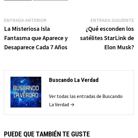
Navegación
Entrada
E
ENTRADA ANTERIOR
ENTRADA SIGUIENTE
anterior:
s
La Misteriosa Isla
¿Qué esconden los
de
Fantasma que Aparece y
satélites StarLink de
entradas
Desaparece Cada 7 Años
Elon Musk?
Buscando La Verdad
Ver todas las entradas de Buscando
La Verdad →
PUEDE QUE TAMBIÉN TE GUSTE