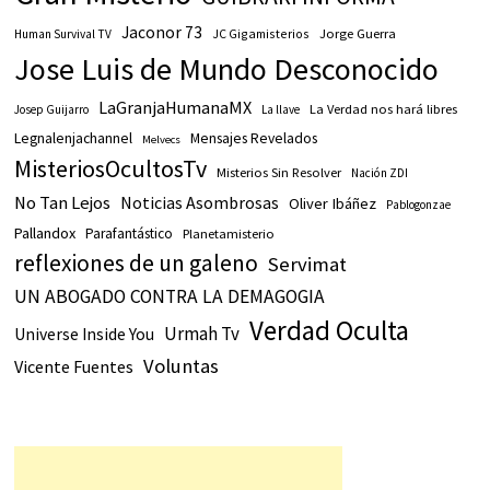
Jaconor 73
JC Gigamisterios
Jorge Guerra
Human Survival TV
Jose Luis de Mundo Desconocido
LaGranjaHumanaMX
La Verdad nos hará libres
Josep Guijarro
La llave
Legnalenjachannel
Mensajes Revelados
Melvecs
MisteriosOcultosTv
Misterios Sin Resolver
Nación ZDI
No Tan Lejos
Noticias Asombrosas
Oliver Ibáñez
Pablogonzae
Pallandox
Parafantástico
Planetamisterio
reflexiones de un galeno
Servimat
UN ABOGADO CONTRA LA DEMAGOGIA
Verdad Oculta
Urmah Tv
Universe Inside You
Voluntas
Vicente Fuentes