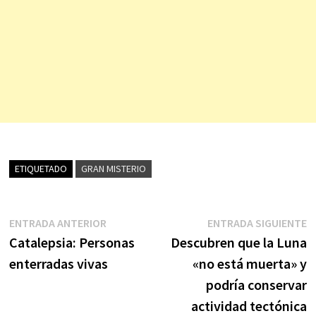
ETIQUETADO
GRAN MISTERIO
Navegación
Entrada
E
ENTRADA ANTERIOR
ENTRADA SIGUIENTE
anterior:
s
Catalepsia: Personas
Descubren que la Luna
de
enterradas vivas
«no está muerta» y
entradas
podría conservar
actividad tectónica