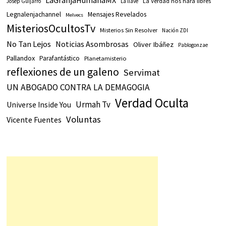
La Verdad nos hará libres
Josep Guijarro
La llave
Legnalenjachannel
Mensajes Revelados
Melvecs
MisteriosOcultosTv
Misterios Sin Resolver
Nación ZDI
No Tan Lejos
Noticias Asombrosas
Oliver Ibáñez
Pablogonzae
Pallandox
Parafantástico
Planetamisterio
reflexiones de un galeno
Servimat
UN ABOGADO CONTRA LA DEMAGOGIA
Verdad Oculta
Urmah Tv
Universe Inside You
Voluntas
Vicente Fuentes