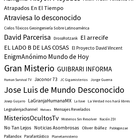
Atrapados En El Tiempo
Atraviesa lo desconocido
Cielos Tóxicos Geoingeniería Sobre Latinoamérica
David Parcerisa
El arrecife
DrossRotzank
EL LADO B DE LAS COSAS
El Proyecto David Vincent
EnigmAnónimo Mundo de Hoy
Gran Misterio
GUIBRARI INFORMA
Jaconor 73
JC Gigamisterios
Jorge Guerra
Human Survival TV
Jose Luis de Mundo Desconocido
LaGranjaHumanaMX
La Verdad nos hará libres
Josep Guijarro
La llave
Legnalenjachannel
Mensajes Revelados
Melvecs
MisteriosOcultosTv
Misterios Sin Resolver
Nación ZDI
No Tan Lejos
Noticias Asombrosas
Oliver Ibáñez
Pablogonzae
Pallandox
Parafantástico
Planetamisterio