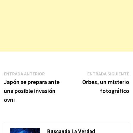
Navegación
Entrada
E
ENTRADA ANTERIOR
ENTRADA SIGUIENTE
anterior:
s
Japón se prepara ante
Orbes, un misterio
de
una posible invasión
fotográfico
entradas
ovni
Buscando La Verdad