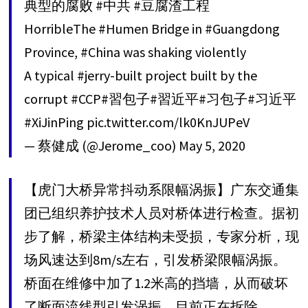
典型的腐败
#中共
#豆腐渣工程
HorribleThe
#Humen
Bridge in
#Guangdong
Province,
#China
was shaking violently
A typical
#jerry
-built project built by the
corrupt
#CCP
#習包子
#習近平
#习包子
#习近平
#XiJinPing
pic.twitter.com/lk0KnJUPeV
— 蔡健成 (@Jerome_coo)
May 5, 2020
【虎门大桥异常抖动系限幅涡振】广东交通集
团已组织养护技术人员对桥体进行检查。据初
步了解，桥梁主体结构未受损，专家分析，现
场风速达到8m/s左右，引发桥梁限幅涡振。
桥面在维修中加了1.2米高的挡墙，从而破坏
了断面流线型引发涡振，目前正在拆除。