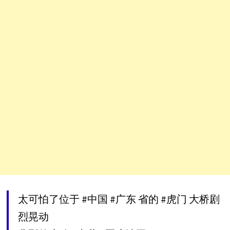
太可怕了位于
#中国
#广东
省的
#虎门
大桥剧
烈晃动