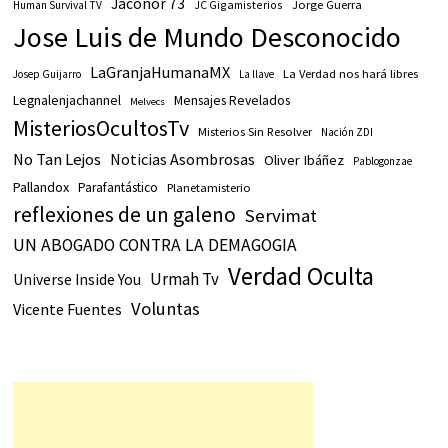
Jaconor 73
JC Gigamisterios
Jorge Guerra
Human Survival TV
Jose Luis de Mundo Desconocido
LaGranjaHumanaMX
La Verdad nos hará libres
Josep Guijarro
La llave
Legnalenjachannel
Mensajes Revelados
Melvecs
MisteriosOcultosTv
Misterios Sin Resolver
Nación ZDI
No Tan Lejos
Noticias Asombrosas
Oliver Ibáñez
Pablogonzae
Pallandox
Parafantástico
Planetamisterio
reflexiones de un galeno
Servimat
UN ABOGADO CONTRA LA DEMAGOGIA
Verdad Oculta
Urmah Tv
Universe Inside You
Voluntas
Vicente Fuentes