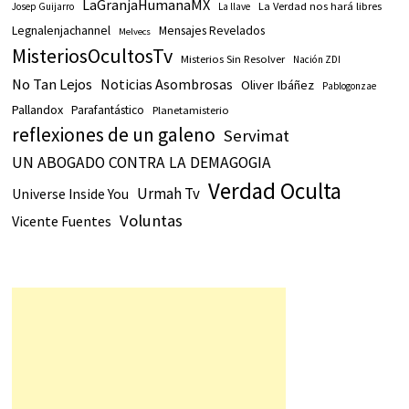
LaGranjaHumanaMX
La Verdad nos hará libres
Josep Guijarro
La llave
Legnalenjachannel
Mensajes Revelados
Melvecs
MisteriosOcultosTv
Misterios Sin Resolver
Nación ZDI
No Tan Lejos
Noticias Asombrosas
Oliver Ibáñez
Pablogonzae
Pallandox
Parafantástico
Planetamisterio
reflexiones de un galeno
Servimat
UN ABOGADO CONTRA LA DEMAGOGIA
Verdad Oculta
Urmah Tv
Universe Inside You
Voluntas
Vicente Fuentes