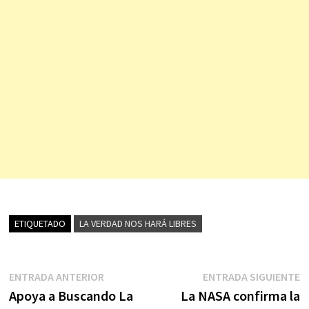
ETIQUETADO
LA VERDAD NOS HARÁ LIBRES
Navegación
Entrada
E
ENTRADA ANTERIOR
ENTRADA SIGUIENTE
anterior:
s
Apoya a Buscando La
La NASA confirma la
de