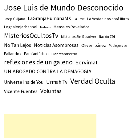
Jose Luis de Mundo Desconocido
LaGranjaHumanaMX
La Verdad nos hará libres
Josep Guijarro
La llave
Legnalenjachannel
Mensajes Revelados
Melvecs
MisteriosOcultosTv
Misterios Sin Resolver
Nación ZDI
No Tan Lejos
Noticias Asombrosas
Oliver Ibáñez
Pablogonzae
Pallandox
Parafantástico
Planetamisterio
reflexiones de un galeno
Servimat
UN ABOGADO CONTRA LA DEMAGOGIA
Verdad Oculta
Urmah Tv
Universe Inside You
Voluntas
Vicente Fuentes