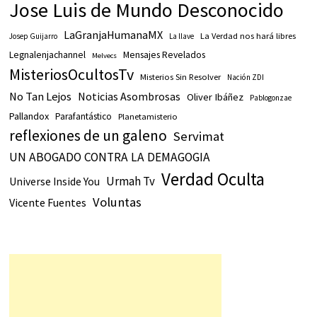
Jose Luis de Mundo Desconocido
LaGranjaHumanaMX
La Verdad nos hará libres
Josep Guijarro
La llave
Legnalenjachannel
Mensajes Revelados
Melvecs
MisteriosOcultosTv
Misterios Sin Resolver
Nación ZDI
No Tan Lejos
Noticias Asombrosas
Oliver Ibáñez
Pablogonzae
Pallandox
Parafantástico
Planetamisterio
reflexiones de un galeno
Servimat
UN ABOGADO CONTRA LA DEMAGOGIA
Verdad Oculta
Urmah Tv
Universe Inside You
Voluntas
Vicente Fuentes