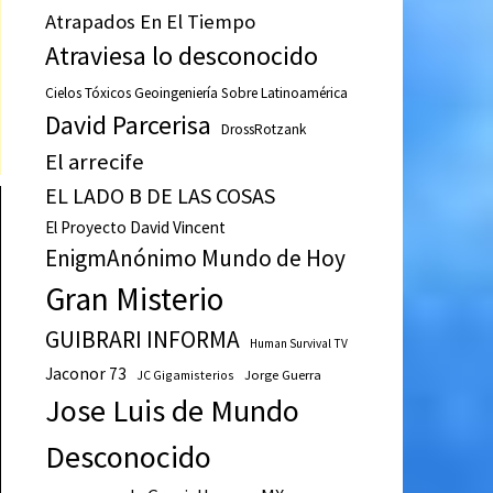
Atrapados En El Tiempo
Atraviesa lo desconocido
Cielos Tóxicos Geoingeniería Sobre Latinoamérica
David Parcerisa
DrossRotzank
El arrecife
EL LADO B DE LAS COSAS
El Proyecto David Vincent
EnigmAnónimo Mundo de Hoy
Gran Misterio
GUIBRARI INFORMA
Human Survival TV
Jaconor 73
JC Gigamisterios
Jorge Guerra
Jose Luis de Mundo
Desconocido