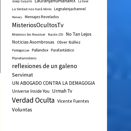
LaGranjaHumanaMX
Josep Guijarro
La llave
Legnalenjachannel
La Verdad nos hará libres
Mensajes Revelados
Melvecs
MisteriosOcultosTv
No Tan Lejos
Misterios Sin Resolver
Nación ZDI
Noticias Asombrosas
Oliver Ibáñez
Pallandox
Parafantástico
Pablogonzae
Planetamisterio
reflexiones de un galeno
Servimat
UN ABOGADO CONTRA LA DEMAGOGIA
Urmah Tv
Universe Inside You
Verdad Oculta
Vicente Fuentes
Voluntas