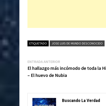
ETIQUETADO
JOSE LUIS DE MUNDO DESCONOCIDO
Navegación
Entrada
ENTRADA ANTERIOR
anterior:
El hallazgo más incómodo de toda la Hi
de
– El huevo de Nubia
entradas
Buscando La Verdad