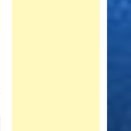
Entrada
E
siguiente:
I
o