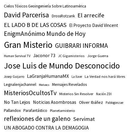
Cielos Tóxicos Geoingeniería Sobre Latinoamérica
David Parcerisa
El arrecife
DrossRotzank
EL LADO B DE LAS COSAS
El Proyecto David Vincent
EnigmAnónimo Mundo de Hoy
Gran Misterio
GUIBRARI INFORMA
Jaconor 73
JC Gigamisterios
Jorge Guerra
Human Survival TV
Jose Luis de Mundo Desconocido
LaGranjaHumanaMX
La Verdad nos hará libres
Josep Guijarro
La llave
Legnalenjachannel
Mensajes Revelados
Melvecs
MisteriosOcultosTv
Misterios Sin Resolver
Nación ZDI
No Tan Lejos
Noticias Asombrosas
Oliver Ibáñez
Pablogonzae
Pallandox
Parafantástico
Planetamisterio
reflexiones de un galeno
Servimat
UN ABOGADO CONTRA LA DEMAGOGIA