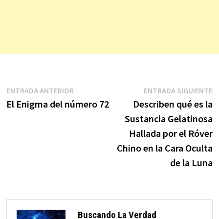
Navegación
Entrada
E
ENTRADA ANTERIOR
ENTRADA SIGUIENTE
anterior:
s
El Enigma del número 72
Describen qué es la
de
Sustancia Gelatinosa
entradas
Hallada por el Róver
Chino en la Cara Oculta
de la Luna
Buscando La Verdad