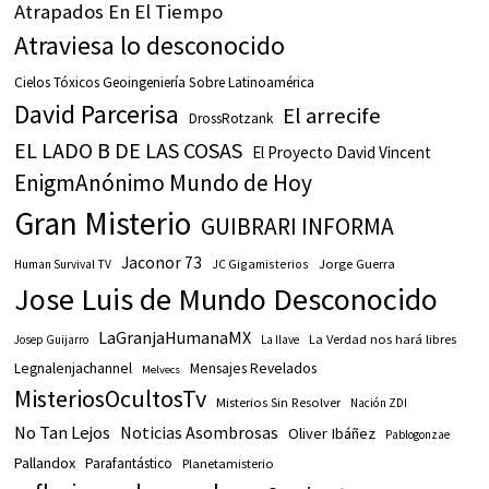
Atrapados En El Tiempo
Atraviesa lo desconocido
Cielos Tóxicos Geoingeniería Sobre Latinoamérica
David Parcerisa
El arrecife
DrossRotzank
EL LADO B DE LAS COSAS
El Proyecto David Vincent
EnigmAnónimo Mundo de Hoy
Gran Misterio
GUIBRARI INFORMA
Jaconor 73
JC Gigamisterios
Jorge Guerra
Human Survival TV
Jose Luis de Mundo Desconocido
LaGranjaHumanaMX
La Verdad nos hará libres
Josep Guijarro
La llave
Legnalenjachannel
Mensajes Revelados
Melvecs
MisteriosOcultosTv
Misterios Sin Resolver
Nación ZDI
No Tan Lejos
Noticias Asombrosas
Oliver Ibáñez
Pablogonzae
Pallandox
Parafantástico
Planetamisterio