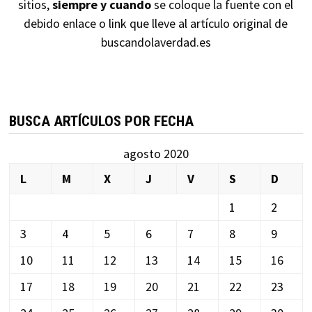
sitios,
siempre y cuando
se coloque la fuente con el
debido enlace o link que lleve al artículo original de
buscandolaverdad.es
BUSCA ARTÍCULOS POR FECHA
agosto 2020
L
M
X
J
V
S
D
1
2
3
4
5
6
7
8
9
10
11
12
13
14
15
16
17
18
19
20
21
22
23