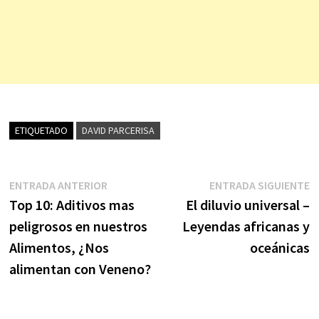
ETIQUETADO
DAVID PARCERISA
Navegación
Entrada
E
ENTRADA ANTERIOR
ENTRADA SIGUIENTE
anterior:
s
Top 10: Aditivos mas
El diluvio universal –
de
peligrosos en nuestros
Leyendas africanas y
entradas
Alimentos, ¿Nos
oceánicas
alimentan con Veneno?