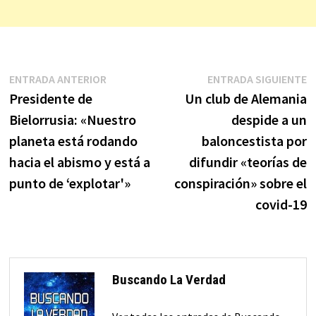
Navegación
Entrada
E
ENTRADA ANTERIOR
ENTRADA SIGUIENTE
anterior:
s
Presidente de
Un club de Alemania
de
Bielorrusia: «Nuestro
despide a un
entradas
planeta está rodando
baloncestista por
hacia el abismo y está a
difundir «teorías de
punto de ‘explotar'»
conspiración» sobre el
covid-19
Buscando La Verdad