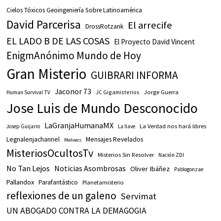
Cielos Tóxicos Geoingeniería Sobre Latinoamérica
David Parcerisa
El arrecife
DrossRotzank
EL LADO B DE LAS COSAS
El Proyecto David Vincent
EnigmAnónimo Mundo de Hoy
Gran Misterio
GUIBRARI INFORMA
Jaconor 73
JC Gigamisterios
Jorge Guerra
Human Survival TV
Jose Luis de Mundo Desconocido
LaGranjaHumanaMX
La Verdad nos hará libres
Josep Guijarro
La llave
Legnalenjachannel
Mensajes Revelados
Melvecs
MisteriosOcultosTv
Misterios Sin Resolver
Nación ZDI
No Tan Lejos
Noticias Asombrosas
Oliver Ibáñez
Pablogonzae
Pallandox
Parafantástico
Planetamisterio
reflexiones de un galeno
Servimat
UN ABOGADO CONTRA LA DEMAGOGIA