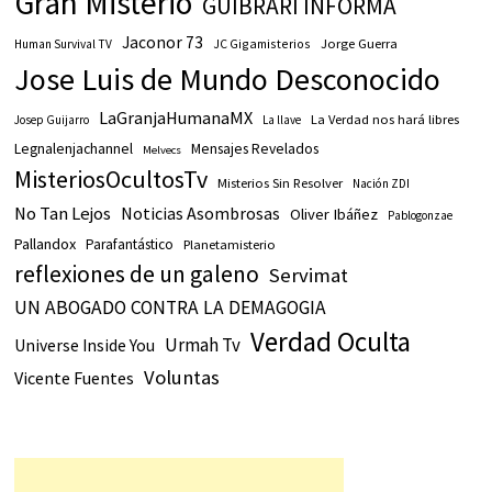
Gran Misterio
GUIBRARI INFORMA
Jaconor 73
JC Gigamisterios
Jorge Guerra
Human Survival TV
Jose Luis de Mundo Desconocido
LaGranjaHumanaMX
La Verdad nos hará libres
Josep Guijarro
La llave
Legnalenjachannel
Mensajes Revelados
Melvecs
MisteriosOcultosTv
Misterios Sin Resolver
Nación ZDI
No Tan Lejos
Noticias Asombrosas
Oliver Ibáñez
Pablogonzae
Pallandox
Parafantástico
Planetamisterio
reflexiones de un galeno
Servimat
UN ABOGADO CONTRA LA DEMAGOGIA
Verdad Oculta
Urmah Tv
Universe Inside You
Voluntas
Vicente Fuentes