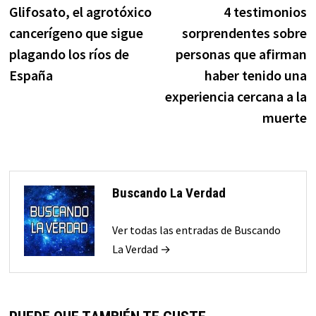
anterior:
s
Glifosato, el agrotóxico
4 testimonios
de
cancerígeno que sigue
sorprendentes sobre
entradas
plagando los ríos de
personas que afirman
España
haber tenido una
experiencia cercana a la
muerte
Buscando La Verdad
Ver todas las entradas de Buscando
La Verdad →