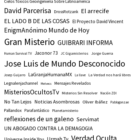
Cielos Tóxicos Geoingeniería Sobre Latinoamérica
David Parcerisa
El arrecife
DrossRotzank
EL LADO B DE LAS COSAS
El Proyecto David Vincent
EnigmAnónimo Mundo de Hoy
Gran Misterio
GUIBRARI INFORMA
Jaconor 73
JC Gigamisterios
Jorge Guerra
Human Survival TV
Jose Luis de Mundo Desconocido
LaGranjaHumanaMX
La Verdad nos hará libres
Josep Guijarro
La llave
Legnalenjachannel
Mensajes Revelados
Melvecs
MisteriosOcultosTv
Misterios Sin Resolver
Nación ZDI
No Tan Lejos
Noticias Asombrosas
Oliver Ibáñez
Pablogonzae
Pallandox
Parafantástico
Planetamisterio
reflexiones de un galeno
Servimat
UN ABOGADO CONTRA LA DEMAGOGIA
Verdad Oculta
Urmah Tv
Universe Inside You