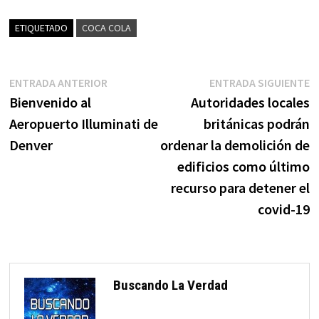
ETIQUETADO
COCA COLA
Navegación
Entrada
E
ENTRADA ANTERIOR
ENTRADA SIGUIENTE
anterior:
s
Bienvenido al
Autoridades locales
de
Aeropuerto Illuminati de
británicas podrán
entradas
Denver
ordenar la demolición de
edificios como último
recurso para detener el
covid-19
Buscando La Verdad