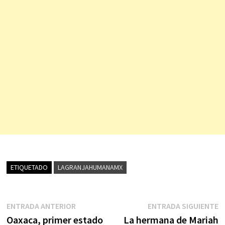
ETIQUETADO
LAGRANJAHUMANAMX
Navegación
Entrada
E
ENTRADA ANTERIOR
ENTRADA SIGUIENTE
anterior:
s
Oaxaca, primer estado
La hermana de Mariah