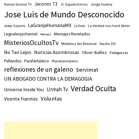
Jaconor 73
JC Gigamisterios
Jorge Guerra
Human Survival TV
Jose Luis de Mundo Desconocido
LaGranjaHumanaMX
La Verdad nos hará libres
Josep Guijarro
La llave
Legnalenjachannel
Mensajes Revelados
Melvecs
MisteriosOcultosTv
Misterios Sin Resolver
Nación ZDI
No Tan Lejos
Noticias Asombrosas
Oliver Ibáñez
Pablogonzae
Pallandox
Parafantástico
Planetamisterio
reflexiones de un galeno
Servimat
UN ABOGADO CONTRA LA DEMAGOGIA
Verdad Oculta
Urmah Tv
Universe Inside You
Voluntas
Vicente Fuentes