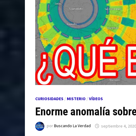
CURIOSIDADES
/
MISTERIO
/
VÍDEOS
Enorme anomalía sobre
por
Buscando La Verdad
septiembre 4, 202