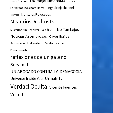
LaGranjaHumanaMX
Josep Guijarro
La llave
Legnalenjachannel
La Verdad nos hará libres
Mensajes Revelados
Melvecs
MisteriosOcultosTv
No Tan Lejos
Misterios Sin Resolver
Nación ZDI
Noticias Asombrosas
Oliver Ibáñez
Pallandox
Parafantástico
Pablogonzae
Planetamisterio
reflexiones de un galeno
Servimat
UN ABOGADO CONTRA LA DEMAGOGIA
Urmah Tv
Universe Inside You
Verdad Oculta
Vicente Fuentes
Voluntas
Entrada
E