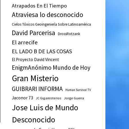
Atrapados En El Tiempo
Atraviesa lo desconocido
Cielos Tóxicos Geoingeniería Sobre Latinoamérica
David Parcerisa
DrossRotzank
El arrecife
EL LADO B DE LAS COSAS
El Proyecto David Vincent
EnigmAnónimo Mundo de Hoy
Gran Misterio
GUIBRARI INFORMA
Human Survival TV
Jaconor 73
JC Gigamisterios
Jorge Guerra
Jose Luis de Mundo
Desconocido