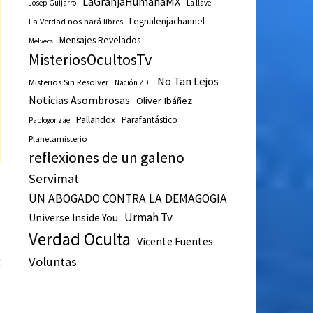
LaGranjaHumanaMX
Josep Guijarro
La llave
Legnalenjachannel
La Verdad nos hará libres
Mensajes Revelados
Melvecs
MisteriosOcultosTv
No Tan Lejos
Misterios Sin Resolver
Nación ZDI
Noticias Asombrosas
Oliver Ibáñez
Pallandox
Parafantástico
Pablogonzae
Planetamisterio
reflexiones de un galeno
Servimat
UN ABOGADO CONTRA LA DEMAGOGIA
Urmah Tv
Universe Inside You
Verdad Oculta
Vicente Fuentes
Entrada
Voluntas
E
siguiente:
n