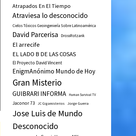
Atrapados En El Tiempo
Atraviesa lo desconocido
Cielos Tóxicos Geoingeniería Sobre Latinoamérica
David Parcerisa
DrossRotzank
El arrecife
EL LADO B DE LAS COSAS
El Proyecto David Vincent
EnigmAnónimo Mundo de Hoy
Gran Misterio
GUIBRARI INFORMA
Human Survival TV
Jaconor 73
JC Gigamisterios
Jorge Guerra
Jose Luis de Mundo
Desconocido