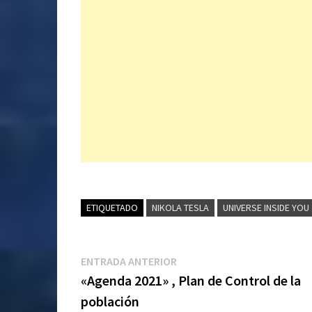
ETIQUETADO
NIKOLA TESLA
UNIVERSE INSIDE YOU
Navegación
Entrada
ENTRADA ANTERIOR
anterior:
«Agenda 2021» , Plan de Control de la
de
población