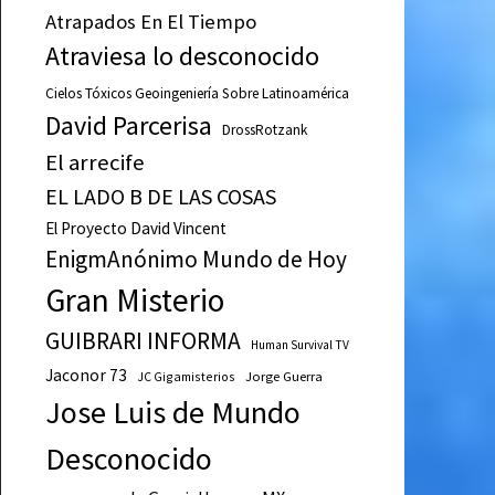
Atrapados En El Tiempo
Atraviesa lo desconocido
Cielos Tóxicos Geoingeniería Sobre Latinoamérica
David Parcerisa
DrossRotzank
El arrecife
EL LADO B DE LAS COSAS
El Proyecto David Vincent
EnigmAnónimo Mundo de Hoy
Gran Misterio
GUIBRARI INFORMA
Human Survival TV
Jaconor 73
JC Gigamisterios
Jorge Guerra
Jose Luis de Mundo
Desconocido