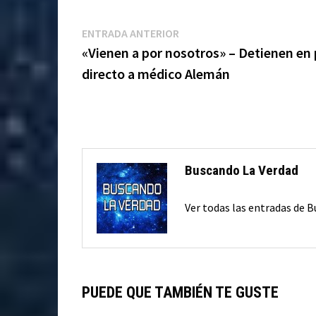
Navegación
Entrada
ENTRADA ANTERIOR
anterior:
«Vienen a por nosotros» – Detienen en
de
directo a médico Alemán
entradas
Buscando La Verdad
Ver todas las entradas de 
PUEDE QUE TAMBIÉN TE GUSTE