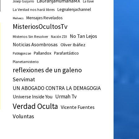
LaGranjaHumanaMX
Josep Guijarro
La llave
Legnalenjachannel
La Verdad nos hará libres
Mensajes Revelados
Melvecs
MisteriosOcultosTv
No Tan Lejos
Misterios Sin Resolver
Nación ZDI
Noticias Asombrosas
Oliver Ibáñez
Pallandox
Parafantástico
Pablogonzae
Planetamisterio
reflexiones de un galeno
Servimat
UN ABOGADO CONTRA LA DEMAGOGIA
Urmah Tv
Universe Inside You
Verdad Oculta
Vicente Fuentes
Voluntas