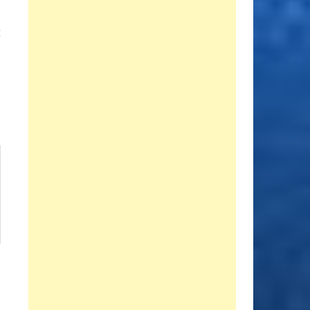
Entrada
E
siguiente:
a
n
s