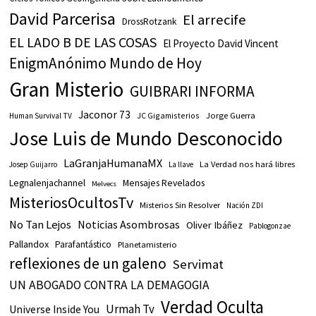
David Parcerisa
El arrecife
DrossRotzank
EL LADO B DE LAS COSAS
El Proyecto David Vincent
EnigmAnónimo Mundo de Hoy
Gran Misterio
GUIBRARI INFORMA
Jaconor 73
JC Gigamisterios
Jorge Guerra
Human Survival TV
Jose Luis de Mundo Desconocido
LaGranjaHumanaMX
La Verdad nos hará libres
Josep Guijarro
La llave
Legnalenjachannel
Mensajes Revelados
Melvecs
MisteriosOcultosTv
Misterios Sin Resolver
Nación ZDI
No Tan Lejos
Noticias Asombrosas
Oliver Ibáñez
Pablogonzae
Pallandox
Parafantástico
Planetamisterio
reflexiones de un galeno
Servimat
UN ABOGADO CONTRA LA DEMAGOGIA
Verdad Oculta
Urmah Tv
Universe Inside You