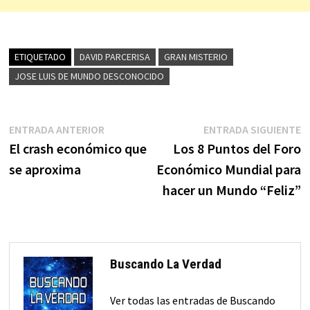
ETIQUETADO
DAVID PARCERISA
GRAN MISTERIO
JOSE LUIS DE MUNDO DESCONOCIDO
Navegación
Entrada
E
ENTRADA ANTERIOR
ENTRADA SIGUIENTE
anterior:
s
El crash económico que
Los 8 Puntos del Foro
de
se aproxima
Económico Mundial para
entradas
hacer un Mundo “Feliz”
Buscando La Verdad
Ver todas las entradas de Buscando