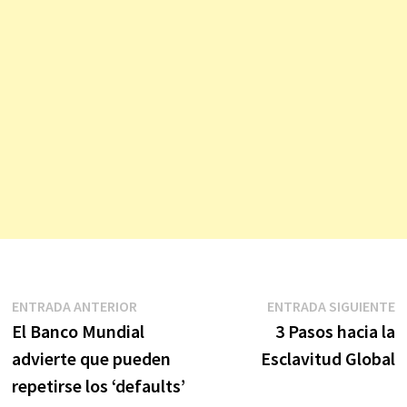
Navegación
Entrada
E
ENTRADA ANTERIOR
ENTRADA SIGUIENTE
anterior:
s
El Banco Mundial
3 Pasos hacia la
de
advierte que pueden
Esclavitud Global
entradas
repetirse los ‘defaults’