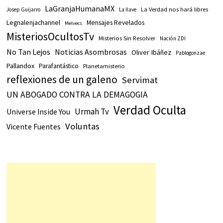
LaGranjaHumanaMX
La Verdad nos hará libres
Josep Guijarro
La llave
Legnalenjachannel
Mensajes Revelados
Melvecs
MisteriosOcultosTv
Misterios Sin Resolver
Nación ZDI
No Tan Lejos
Noticias Asombrosas
Oliver Ibáñez
Pablogonzae
Pallandox
Parafantástico
Planetamisterio
reflexiones de un galeno
Servimat
UN ABOGADO CONTRA LA DEMAGOGIA
Verdad Oculta
Urmah Tv
Universe Inside You
Voluntas
Vicente Fuentes