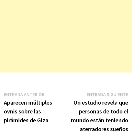
Navegación
Entrada
E
ENTRADA ANTERIOR
ENTRADA SIGUIENTE
anterior:
s
Aparecen múltiples
Un estudio revela que
de
ovnis sobre las
personas de todo el
entradas
pirámides de Giza
mundo están teniendo
aterradores sueños