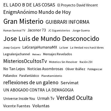
EL LADO B DE LAS COSAS
El Proyecto David Vincent
EnigmAnónimo Mundo de Hoy
Gran Misterio
GUIBRARI INFORMA
Jaconor 73
JC Gigamisterios
Jorge Guerra
Human Survival TV
Jose Luis de Mundo Desconocido
LaGranjaHumanaMX
La Verdad nos hará libres
Josep Guijarro
La llave
Legnalenjachannel
Mensajes Revelados
Melvecs
MisteriosOcultosTv
Misterios Sin Resolver
Nación ZDI
No Tan Lejos
Noticias Asombrosas
Oliver Ibáñez
Pablogonzae
Pallandox
Parafantástico
Planetamisterio
reflexiones de un galeno
Servimat
UN ABOGADO CONTRA LA DEMAGOGIA
Verdad Oculta
Urmah Tv
Universe Inside You
Voluntas
Vicente Fuentes