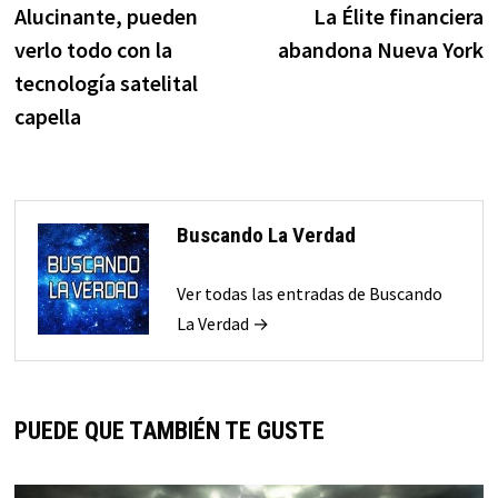
anterior:
s
Alucinante, pueden
La Élite financiera
de
verlo todo con la
abandona Nueva York
entradas
tecnología satelital
capella
Buscando La Verdad
Ver todas las entradas de Buscando
La Verdad →
PUEDE QUE TAMBIÉN TE GUSTE