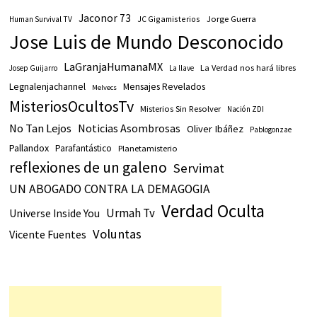
Jaconor 73
JC Gigamisterios
Jorge Guerra
Human Survival TV
Jose Luis de Mundo Desconocido
LaGranjaHumanaMX
La Verdad nos hará libres
Josep Guijarro
La llave
Legnalenjachannel
Mensajes Revelados
Melvecs
MisteriosOcultosTv
Misterios Sin Resolver
Nación ZDI
No Tan Lejos
Noticias Asombrosas
Oliver Ibáñez
Pablogonzae
Pallandox
Parafantástico
Planetamisterio
reflexiones de un galeno
Servimat
UN ABOGADO CONTRA LA DEMAGOGIA
Verdad Oculta
Urmah Tv
Universe Inside You
Voluntas
Vicente Fuentes