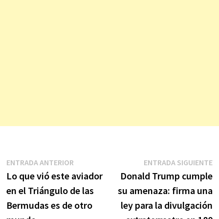
Navegación
Entrada
E
ENTRADA ANTERIOR
ENTRADA SIGUIENTE
anterior:
s
Lo que vió este aviador
Donald Trump cumple
de
en el Triángulo de las
su amenaza: firma una
entradas
Bermudas es de otro
ley para la divulgación