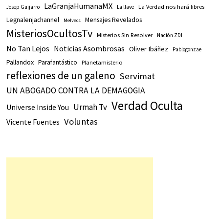
LaGranjaHumanaMX
La Verdad nos hará libres
Josep Guijarro
La llave
Legnalenjachannel
Mensajes Revelados
Melvecs
MisteriosOcultosTv
Misterios Sin Resolver
Nación ZDI
No Tan Lejos
Noticias Asombrosas
Oliver Ibáñez
Pablogonzae
Pallandox
Parafantástico
Planetamisterio
reflexiones de un galeno
Servimat
UN ABOGADO CONTRA LA DEMAGOGIA
Verdad Oculta
Urmah Tv
Universe Inside You
Voluntas
Vicente Fuentes