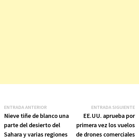
Navegación
Entrada
E
ENTRADA ANTERIOR
ENTRADA SIGUIENTE
anterior:
s
Nieve tiñe de blanco una
EE.UU. aprueba por
de
parte del desierto del
primera vez los vuelos
entradas
Sahara y varias regiones
de drones comerciales