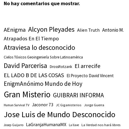
No hay comentarios que mostrar.
Alcyon Pleyades
AEnigma
Antonio M.
Alien Truth
Atrapados En El Tiempo
Atraviesa lo desconocido
Cielos Tóxicos Geoingeniería Sobre Latinoamérica
David Parcerisa
El arrecife
DrossRotzank
EL LADO B DE LAS COSAS
El Proyecto David Vincent
EnigmAnónimo Mundo de Hoy
Gran Misterio
GUIBRARI INFORMA
Jaconor 73
JC Gigamisterios
Jorge Guerra
Human Survival TV
Jose Luis de Mundo Desconocido
LaGranjaHumanaMX
La Verdad nos hará libres
Josep Guijarro
La llave