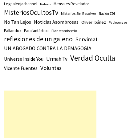
Legnalenjachannel
Mensajes Revelados
Melvecs
MisteriosOcultosTv
Misterios Sin Resolver
Nación ZDI
No Tan Lejos
Noticias Asombrosas
Oliver Ibáñez
Pablogonzae
Pallandox
Parafantástico
Planetamisterio
reflexiones de un galeno
Servimat
UN ABOGADO CONTRA LA DEMAGOGIA
Verdad Oculta
Urmah Tv
Universe Inside You
Voluntas
Vicente Fuentes