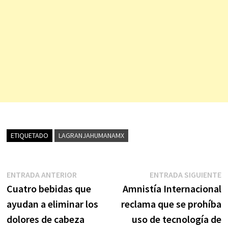
ETIQUETADO
LAGRANJAHUMANAMX
Navegación
Entrada
E
ENTRADA ANTERIOR
ENTRADA SIGUIENTE
anterior:
s
Cuatro bebidas que
Amnistía Internacional
de
ayudan a eliminar los
reclama que se prohíba
entradas
dolores de cabeza
uso de tecnología de