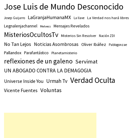
Jose Luis de Mundo Desconocido
LaGranjaHumanaMX
La Verdad nos hará libres
Josep Guijarro
La llave
Legnalenjachannel
Mensajes Revelados
Melvecs
MisteriosOcultosTv
Misterios Sin Resolver
Nación ZDI
No Tan Lejos
Noticias Asombrosas
Oliver Ibáñez
Pablogonzae
Pallandox
Parafantástico
Planetamisterio
reflexiones de un galeno
Servimat
UN ABOGADO CONTRA LA DEMAGOGIA
Verdad Oculta
Urmah Tv
Universe Inside You
Voluntas
Vicente Fuentes