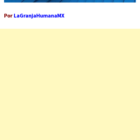
Por
LaGranjaHumanaMX