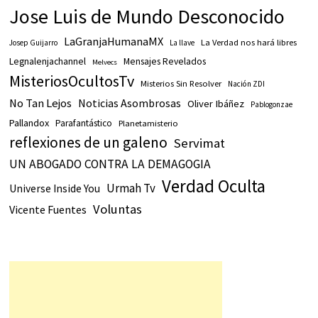
Jose Luis de Mundo Desconocido
LaGranjaHumanaMX
La Verdad nos hará libres
Josep Guijarro
La llave
Legnalenjachannel
Mensajes Revelados
Melvecs
MisteriosOcultosTv
Misterios Sin Resolver
Nación ZDI
No Tan Lejos
Noticias Asombrosas
Oliver Ibáñez
Pablogonzae
Pallandox
Parafantástico
Planetamisterio
reflexiones de un galeno
Servimat
UN ABOGADO CONTRA LA DEMAGOGIA
Verdad Oculta
Urmah Tv
Universe Inside You
Voluntas
Vicente Fuentes