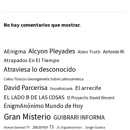
No hay comentarios que mostrar.
Alcyon Pleyades
AEnigma
Antonio M.
Alien Truth
Atrapados En El Tiempo
Atraviesa lo desconocido
Cielos Tóxicos Geoingeniería Sobre Latinoamérica
David Parcerisa
El arrecife
DrossRotzank
EL LADO B DE LAS COSAS
El Proyecto David Vincent
EnigmAnónimo Mundo de Hoy
Gran Misterio
GUIBRARI INFORMA
Jaconor 73
JC Gigamisterios
Jorge Guerra
Human Survival TV