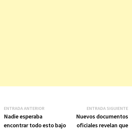
Navegación
Entrada
E
ENTRADA ANTERIOR
ENTRADA SIGUIENTE
anterior:
s
Nadie esperaba
Nuevos documentos
de
encontrar todo esto bajo
oficiales revelan que
entradas