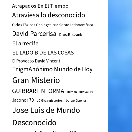
Atrapados En El Tiempo
Atraviesa lo desconocido
Cielos Tóxicos Geoingeniería Sobre Latinoamérica
David Parcerisa
DrossRotzank
El arrecife
EL LADO B DE LAS COSAS
El Proyecto David Vincent
EnigmAnónimo Mundo de Hoy
Gran Misterio
GUIBRARI INFORMA
Human Survival TV
Jaconor 73
JC Gigamisterios
Jorge Guerra
Jose Luis de Mundo
Desconocido