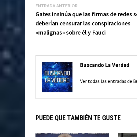
Navegación
Entrada
ENTRADA ANTERIOR
anterior:
Gates insinúa que las firmas de redes s
de
deberían censurar las conspiraciones
entradas
«malignas» sobre él y Fauci
Buscando La Verdad
Ver todas las entradas de 
PUEDE QUE TAMBIÉN TE GUSTE