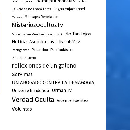
LaGranjaHumanaMX
Josep Guijarro
La llave
Legnalenjachannel
La Verdad nos hará libres
Mensajes Revelados
Melvecs
MisteriosOcultosTv
No Tan Lejos
Misterios Sin Resolver
Nación ZDI
Noticias Asombrosas
Oliver Ibáñez
Pallandox
Parafantástico
Pablogonzae
Planetamisterio
reflexiones de un galeno
Servimat
UN ABOGADO CONTRA LA DEMAGOGIA
Urmah Tv
Universe Inside You
Verdad Oculta
Vicente Fuentes
Voluntas