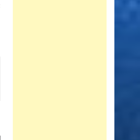
Entrada
E
siguiente:
a
a