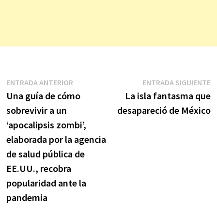
Navegación
Entrada
E
ENTRADA ANTERIOR
ENTRADA SIGUIENTE
anterior:
s
Una guía de cómo
La isla fantasma que
de
sobrevivir a un
desapareció de México
entradas
‘apocalipsis zombi’,
elaborada por la agencia
de salud pública de
EE.UU., recobra
popularidad ante la
pandemia