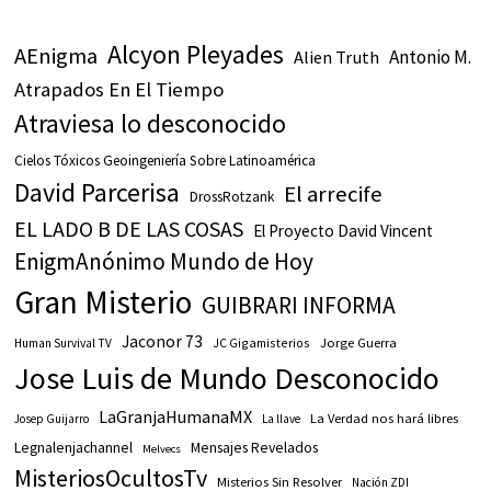
Alcyon Pleyades
AEnigma
Antonio M.
Alien Truth
Atrapados En El Tiempo
Atraviesa lo desconocido
Cielos Tóxicos Geoingeniería Sobre Latinoamérica
David Parcerisa
El arrecife
DrossRotzank
EL LADO B DE LAS COSAS
El Proyecto David Vincent
EnigmAnónimo Mundo de Hoy
Gran Misterio
GUIBRARI INFORMA
Jaconor 73
JC Gigamisterios
Jorge Guerra
Human Survival TV
Jose Luis de Mundo Desconocido
LaGranjaHumanaMX
La Verdad nos hará libres
Josep Guijarro
La llave
Legnalenjachannel
Mensajes Revelados
Melvecs
MisteriosOcultosTv
Misterios Sin Resolver
Nación ZDI