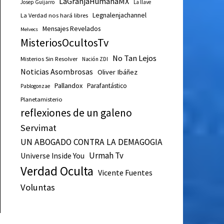
LaGranjaHumanaMX
Josep Guijarro
La llave
Legnalenjachannel
La Verdad nos hará libres
Mensajes Revelados
Melvecs
MisteriosOcultosTv
No Tan Lejos
Misterios Sin Resolver
Nación ZDI
Noticias Asombrosas
Oliver Ibáñez
Pallandox
Parafantástico
Pablogonzae
Planetamisterio
reflexiones de un galeno
Servimat
UN ABOGADO CONTRA LA DEMAGOGIA
Urmah Tv
Universe Inside You
Verdad Oculta
Vicente Fuentes
Voluntas