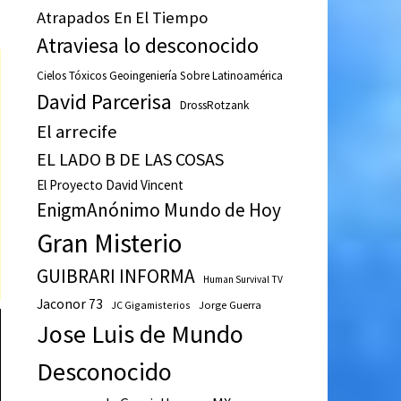
Atrapados En El Tiempo
Atraviesa lo desconocido
Cielos Tóxicos Geoingeniería Sobre Latinoamérica
David Parcerisa
DrossRotzank
El arrecife
EL LADO B DE LAS COSAS
El Proyecto David Vincent
EnigmAnónimo Mundo de Hoy
Gran Misterio
GUIBRARI INFORMA
Human Survival TV
Jaconor 73
JC Gigamisterios
Jorge Guerra
Jose Luis de Mundo
Desconocido