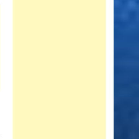
Entrada
E