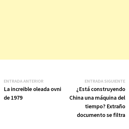
Navegación
Entrada
E
ENTRADA ANTERIOR
ENTRADA SIGUIENTE
anterior:
s
La increible oleada ovni
¿Está construyendo
de
de 1979
China una máquina del
entradas
tiempo? Extraño
documento se filtra