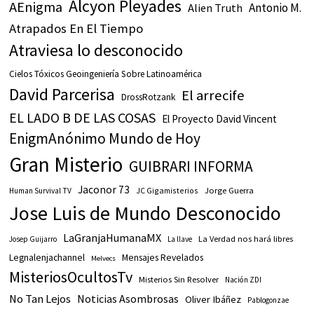
Alcyon Pleyades
AEnigma
Antonio M.
Alien Truth
Atrapados En El Tiempo
Atraviesa lo desconocido
Cielos Tóxicos Geoingeniería Sobre Latinoamérica
David Parcerisa
El arrecife
DrossRotzank
EL LADO B DE LAS COSAS
El Proyecto David Vincent
EnigmAnónimo Mundo de Hoy
Gran Misterio
GUIBRARI INFORMA
Jaconor 73
JC Gigamisterios
Jorge Guerra
Human Survival TV
Jose Luis de Mundo Desconocido
LaGranjaHumanaMX
La Verdad nos hará libres
Josep Guijarro
La llave
Legnalenjachannel
Mensajes Revelados
Melvecs
MisteriosOcultosTv
Misterios Sin Resolver
Nación ZDI
No Tan Lejos
Noticias Asombrosas
Oliver Ibáñez
Pablogonzae