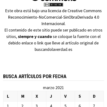
Este obra está bajo una
licencia de Creative Commons
Reconocimiento-NoComercial-SinObraDerivada 4.0
Internacional
.
El contenido de este sitio puede ser publicado en otros
sitios,
siempre y cuando
se coloque la fuente con el
debido enlace o link que lleve al artículo original de
buscandolaverdad.es
BUSCA ARTÍCULOS POR FECHA
marzo 2021
L
M
X
J
V
S
D
1
2
3
4
5
6
7