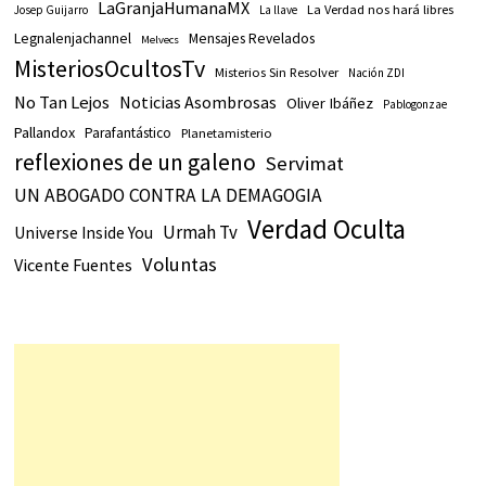
LaGranjaHumanaMX
La Verdad nos hará libres
Josep Guijarro
La llave
Legnalenjachannel
Mensajes Revelados
Melvecs
MisteriosOcultosTv
Misterios Sin Resolver
Nación ZDI
No Tan Lejos
Noticias Asombrosas
Oliver Ibáñez
Pablogonzae
Pallandox
Parafantástico
Planetamisterio
reflexiones de un galeno
Servimat
UN ABOGADO CONTRA LA DEMAGOGIA
Verdad Oculta
Urmah Tv
Universe Inside You
Voluntas
Vicente Fuentes