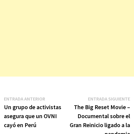
Navegación
Entrada
E
ENTRADA ANTERIOR
ENTRADA SIGUIENTE
anterior:
s
Un grupo de activistas
The Big Reset Movie –
de
asegura que un OVNI
Documental sobre el
entradas
cayó en Perú
Gran Reinicio ligado a la
pandemia