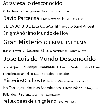
Atraviesa lo desconocido
Cielos Tóxicos Geoingeniería Sobre Latinoamérica
David Parcerisa
El arrecife
DrossRotzank
EL LADO B DE LAS COSAS
El Proyecto David Vincent
EnigmAnónimo Mundo de Hoy
Gran Misterio
GUIBRARI INFORMA
Jaconor 73
JC Gigamisterios
Jorge Guerra
Human Survival TV
Jose Luis de Mundo Desconocido
LaGranjaHumanaMX
La Verdad nos hará libres
Josep Guijarro
La llave
Legnalenjachannel
Mensajes Revelados
Melvecs
MisteriosOcultosTv
Misterios Sin Resolver
Nación ZDI
No Tan Lejos
Noticias Asombrosas
Oliver Ibáñez
Pablogonzae
Pallandox
Parafantástico
Planetamisterio
reflexiones de un galeno
Servimat