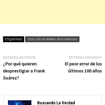
ETIQUETADO
JOSE LUIS DE MUNDO DESCONOCIDO
Navegación
Entrada
E
ENTRADA ANTERIOR
ENTRADA SIGUIENTE
anterior:
s
¿Por qué quieren
El peor error de los
de
desprestigiar a Frank
últimos 100 años
entradas
Suárez?
Buscando La Verdad