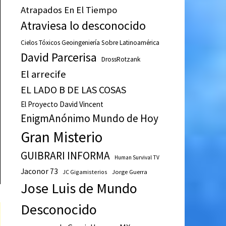
Atrapados En El Tiempo
Atraviesa lo desconocido
Cielos Tóxicos Geoingeniería Sobre Latinoamérica
David Parcerisa
DrossRotzank
El arrecife
EL LADO B DE LAS COSAS
El Proyecto David Vincent
EnigmAnónimo Mundo de Hoy
Gran Misterio
GUIBRARI INFORMA
Human Survival TV
Jaconor 73
JC Gigamisterios
Jorge Guerra
Jose Luis de Mundo
Desconocido