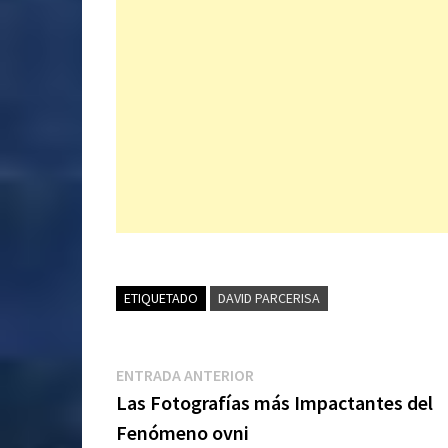
ETIQUETADO
DAVID PARCERISA
Navegación
Entrada
ENTRADA ANTERIOR
anterior:
Las Fotografías más Impactantes del
de
Fenómeno ovni