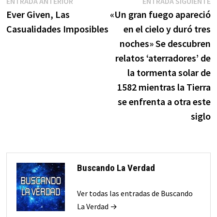
Navegación
Entrada
E
ENTRADA ANTERIOR
ENTRADA SIGUIENTE
anterior:
s
Ever Given, Las
«Un gran fuego apareció
de
Casualidades Imposibles
en el cielo y duró tres
entradas
noches» Se descubren
relatos ‘aterradores’ de
la tormenta solar de
1582 mientras la Tierra
se enfrenta a otra este
siglo
Buscando La Verdad
Ver todas las entradas de Buscando
La Verdad →