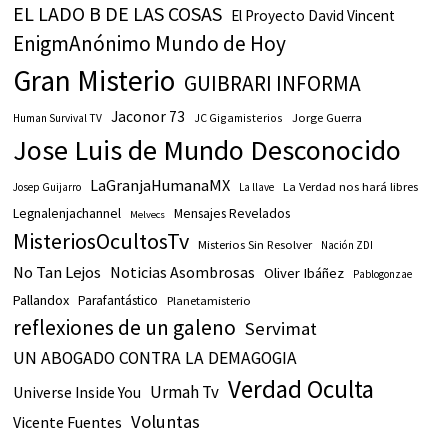
EL LADO B DE LAS COSAS
El Proyecto David Vincent
EnigmAnónimo Mundo de Hoy
Gran Misterio
GUIBRARI INFORMA
Jaconor 73
JC Gigamisterios
Jorge Guerra
Human Survival TV
Jose Luis de Mundo Desconocido
LaGranjaHumanaMX
La Verdad nos hará libres
Josep Guijarro
La llave
Legnalenjachannel
Mensajes Revelados
Melvecs
MisteriosOcultosTv
Misterios Sin Resolver
Nación ZDI
No Tan Lejos
Noticias Asombrosas
Oliver Ibáñez
Pablogonzae
Pallandox
Parafantástico
Planetamisterio
reflexiones de un galeno
Servimat
UN ABOGADO CONTRA LA DEMAGOGIA
Verdad Oculta
Urmah Tv
Universe Inside You
Voluntas
Vicente Fuentes