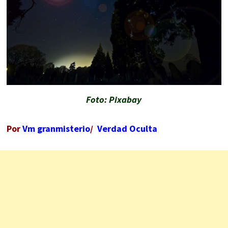
Foto: Pixabay
Por
Vm granmisterio
/
Verdad Oculta