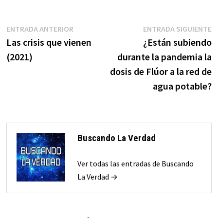
Navegación
Entrada
E
ENTRADA ANTERIOR
ENTRADA SIGUIENTE
anterior:
s
Las crisis que vienen
¿Están subiendo
de
(2021)
durante la pandemia la
entradas
dosis de Flúor a la red de
agua potable?
Buscando La Verdad
Ver todas las entradas de Buscando
La Verdad →