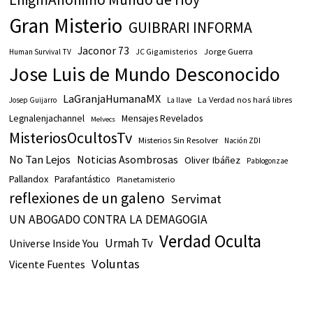
Gran Misterio
GUIBRARI INFORMA
Jaconor 73
JC Gigamisterios
Jorge Guerra
Human Survival TV
Jose Luis de Mundo Desconocido
LaGranjaHumanaMX
La Verdad nos hará libres
Josep Guijarro
La llave
Legnalenjachannel
Mensajes Revelados
Melvecs
MisteriosOcultosTv
Misterios Sin Resolver
Nación ZDI
No Tan Lejos
Noticias Asombrosas
Oliver Ibáñez
Pablogonzae
Pallandox
Parafantástico
Planetamisterio
reflexiones de un galeno
Servimat
UN ABOGADO CONTRA LA DEMAGOGIA
Verdad Oculta
Urmah Tv
Universe Inside You
Voluntas
Vicente Fuentes