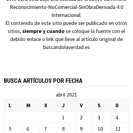
Reconocimiento-NoComercial-SinObraDerivada 4.0
Internacional
.
El contenido de este sitio puede ser publicado en otros
sitios,
siempre y cuando
se coloque la fuente con el
debido enlace o link que lleve al artículo original de
buscandolaverdad.es
BUSCA ARTÍCULOS POR FECHA
abril 2021
L
M
X
J
V
S
D
1
2
3
4
5
6
7
8
9
10
11