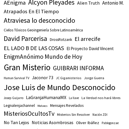
Alcyon Pleyades
AEnigma
Antonio M.
Alien Truth
Atrapados En El Tiempo
Atraviesa lo desconocido
Cielos Tóxicos Geoingeniería Sobre Latinoamérica
David Parcerisa
El arrecife
DrossRotzank
EL LADO B DE LAS COSAS
El Proyecto David Vincent
EnigmAnónimo Mundo de Hoy
Gran Misterio
GUIBRARI INFORMA
Jaconor 73
JC Gigamisterios
Jorge Guerra
Human Survival TV
Jose Luis de Mundo Desconocido
LaGranjaHumanaMX
La Verdad nos hará libres
Josep Guijarro
La llave
Legnalenjachannel
Mensajes Revelados
Melvecs
MisteriosOcultosTv
Misterios Sin Resolver
Nación ZDI
No Tan Lejos
Noticias Asombrosas
Oliver Ibáñez
Pablogonzae