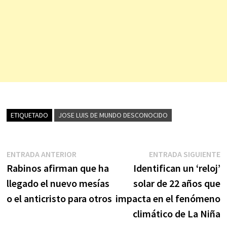
ETIQUETADO
JOSE LUIS DE MUNDO DESCONOCIDO
Navegación
Entrada
E
ENTRADA ANTERIOR
ENTRADA SIGUIENTE
anterior:
s
Rabinos afirman que ha
Identifican un ‘reloj’
de
llegado el nuevo mesías
solar de 22 años que
entradas
o el anticristo para otros
impacta en el fenómeno
climático de La Niña