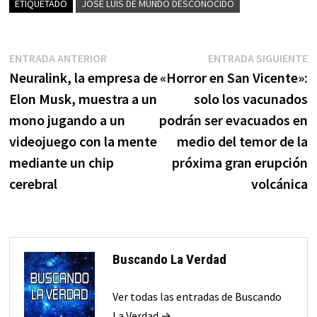
ETIQUETADO
JOSE LUIS DE MUNDO DESCONOCIDO
Navegación
Entrada
E
ENTRADA ANTERIOR
ENTRADA SIGUIENTE
anterior:
s
Neuralink, la empresa de
«Horror en San Vicente»:
de
Elon Musk, muestra a un
solo los vacunados
entradas
mono jugando a un
podrán ser evacuados en
videojuego con la mente
medio del temor de la
mediante un chip
próxima gran erupción
cerebral
volcánica
Buscando La Verdad
Ver todas las entradas de Buscando
La Verdad →