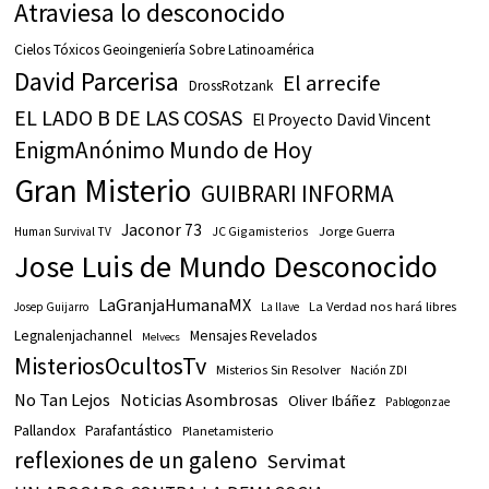
Atraviesa lo desconocido
Cielos Tóxicos Geoingeniería Sobre Latinoamérica
David Parcerisa
El arrecife
DrossRotzank
EL LADO B DE LAS COSAS
El Proyecto David Vincent
EnigmAnónimo Mundo de Hoy
Gran Misterio
GUIBRARI INFORMA
Jaconor 73
JC Gigamisterios
Jorge Guerra
Human Survival TV
Jose Luis de Mundo Desconocido
LaGranjaHumanaMX
La Verdad nos hará libres
Josep Guijarro
La llave
Legnalenjachannel
Mensajes Revelados
Melvecs
MisteriosOcultosTv
Misterios Sin Resolver
Nación ZDI
No Tan Lejos
Noticias Asombrosas
Oliver Ibáñez
Pablogonzae
Pallandox
Parafantástico
Planetamisterio
reflexiones de un galeno
Servimat